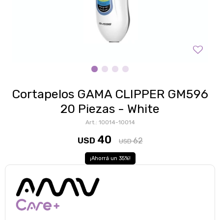
Cortapelos GAMA CLIPPER GM596
20 Piezas - White
10014-10014
40
USD
62
USD
35