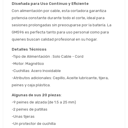
Diseñada para Uso Continuo y Eficiente
Con alimentación por cable, esta cortadora garantiza 
Estimado/a
potencia constante durante todo el corte, ideal para 
sesiones prolongadas sin preocuparse por la batería. La 
* sujeto aprobación crediticia
GM596 es perfecta tanto para uso personal como para 
 Estás calificado para comprar usando Pago 
quienes buscan calidad profesional en su hogar.
Comprá ahora y Pagá
Después.
Después, hasta en 12
Cédula de identidad
Detalles Técnicos
cuotas y sin tocar tu
 ¡Tenés hasta 
 para comprar en las cuotas 
-Tipo de Alimentación : Solo Cable - Cord
Ups!
tarjeta de crédito
Celular
que prefieras! 
-Motor: Magnético
Parece que no tenes oferta, lamentamos
¡Algo salió mal!
el inconveniente, por cualquier duda
-Cuchillas: Acero Inoxidable
Por favor intenta nuevamente mas tarde.
contactanos en
Elegí tus productos preferidos
Fecha de nacimiento
-Atributos adicionales: Cepillo, Aceite lubricante, tijera, 
preguntas@pagodespues.com.uy
peines y caja plástica.
Seleccioná Pago Después como metodo 
Día
Mes
Año
de pago
Algunas de sus 20 piezas
:
Continuar
-9 peines de alzada (de 1.5 a 25 mm)
-2 peines de patillas
Volver al inicio
-Unas tijeras
-Un protector de cuchilla