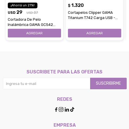
1.320
21
$
29
USD
37
Cortapelos Clipper GAMA
USD
Titanium T742 Carga USB -
Cortadora De Pelo
Black
Inalámbrica GAMA GC542
Sport - Yellow
SUSCRIBETE PARA LAS OFERTAS
SUSCRIBIRME
REDES




EMPRESA