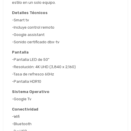
Después, hasta en 12
Cédula de identidad
estilo en un solo equipo.
cuotas y sin tocar tu
 ¡Tenés hasta 
 para comprar en las cuotas 
Ups!
Detalles Técnicos
tarjeta de crédito
Celular
que prefieras! 
Parece que no tenes oferta, lamentamos
¡Algo salió mal!
-Smart tv
el inconveniente, por cualquier duda
Por favor intenta nuevamente mas tarde.
-Incluye control remoto
contactanos en
Elegí tus productos preferidos
Fecha de nacimiento
-Google assistant
preguntas@pagodespues.com.uy
-Sonido certificado dbx-tv
Seleccioná Pago Después como metodo 
Día
Mes
Año
de pago
Pantalla
Continuar
-Pantalla LED de 50"
Volver al inicio
-Resolución: 4K UHD (3,840 x 2,160)
-Tasa de refresco 60Hz
-Pantalla HDR10
Sistema Operativo 
-Google Tv
Conectividad
-Wifi
-Bluetooth