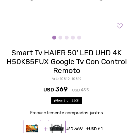
Smart Tv HAIER 50' LED UHD 4K
H50K85FUX Google Tv Con Control
Remoto
10819-10819
369
USD
499
USD
26
Frecuentemente comprados juntos
369
61
USD
USD