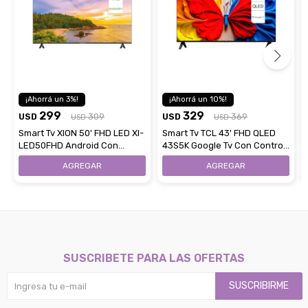
3
10
299
329
USD
309
USD
369
USD
USD
Smart Tv XION 50' FHD LED XI-
Smart Tv TCL 43' FHD QLED
LED50FHD Android Con
43S5K Google Tv Con Control
Control Remoto
Remoto
SUSCRIBETE PARA LAS OFERTAS
SUSCRIBIRME