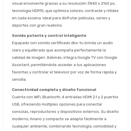
visual envolvente gracias a su resolución 3840 x 2160 px, 
tecnología HDR10, que optimiza colores, contraste y nitidez 
en cada escena. Ideal para disfrutar películas, series y 
deportes con gran realismo.
Sonido potente y control inteligente
Equipado con sonido certificado dbx-tv, brinda un audio 
claro y equilibrado que acompaña perfectamente la 
calidad de imagen. Además, integra Google TV con Google 
Assistant, permitiéndote acceder a tus aplicaciones 
favoritas y controlar el televisor por voz de forma rápida y 
sencilla.
Conectividad completa y diseño funcional
Cuenta con WiFi, Bluetooth, 4 entradas HDMI 2.1 y 2 puertos 
Estimado/a
USB, ofreciendo múltiples opciones para conectar 
consolas, reproductores y dispositivos externos. Su diseño 
* sujeto aprobación crediticia
moderno, liviano y compacto se adapta fácilmente a 
 Estás calificado para comprar usando Pago 
Comprá ahora y Pagá
cualquier ambiente, combinando tecnología, comodidad y 
Después.