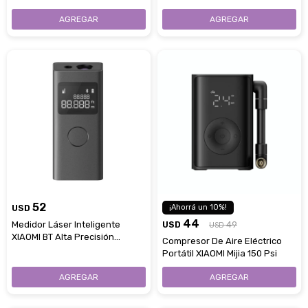
Con Doble Micrófono - White
Con Cancelación De Ruido -
Obsidian Black
52
USD
10
44
Medidor Láser Inteligente
USD
49
USD
XIAOMI BT Alta Precisión
Compresor De Aire Eléctrico
Recargable
Portátil XIAOMI Mijia 150 Psi