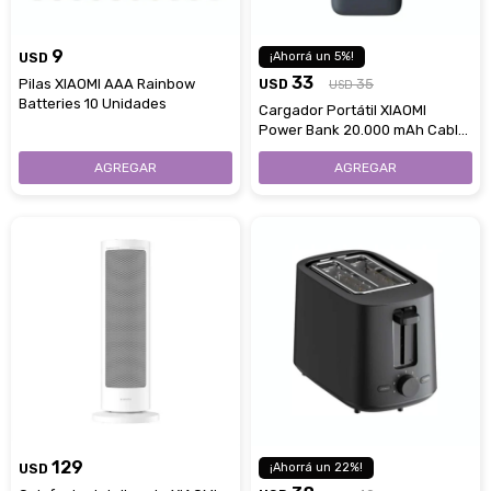
9
USD
5
33
Pilas XIAOMI AAA Rainbow
USD
35
USD
Batteries 10 Unidades
Cargador Portátil XIAOMI
Power Bank 20.000 mAh Cable
Integrado -Dark Gray
129
USD
22