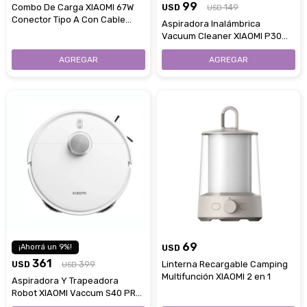
99
Combo De Carga XIAOMI 67W
USD
149
USD
Conector Tipo A Con Cable
Aspiradora Inalámbrica
USB-C
Vacuum Cleaner XIAOMI P30
Con Accesorios
69
9
USD
361
USD
399
Linterna Recargable Camping
USD
Multifunción XIAOMI 2 en 1
Aspiradora Y Trapeadora
Robot XIAOMI Vaccum S40 PRO
Compatible Con App Xiaomi