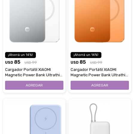
14
14
85
85
USD
99
USD
99
USD
USD
Cargador Portátil XIAOMI
Cargador Portátil XIAOMI
Magnetic Power Bank Ultrathin
Magnetic Power Bank Ultrathin
15W 5000 mAh - White
15W 5000 mAh - Orange