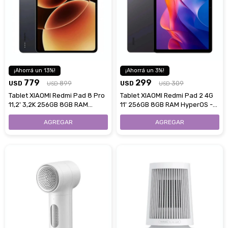
13
3
779
299
USD
899
USD
309
USD
USD
Tablet XIAOMI Redmi Pad 8 Pro
Tablet XIAOMI Redmi Pad 2 4G
11,2' 3,2K 256GB 8GB RAM
11' 256GB 8GB RAM HyperOS -
HyperOS - Gray
Gray