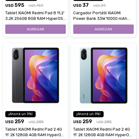
595
37
USD
759
USD
39
USD
USD
Tablet XIAOMI Redmi Pad 8 11,2'
Cargador Portátil XIAOMI
3,2K 256GB 8GB RAM HyperOS -
Power Bank 33W 10000 mAh
Gray
Cable Integrado - Ice Blue
9
9
259
259
USD
285
USD
285
USD
USD
Tablet XIAOMI Redmi Pad 2 4G
Tablet XIAOMI Redmi Pad 2 4G
11' 2K 128GB 4GB RAM HyperOS
11' 2K 128GB 4GB RAM HyperOS