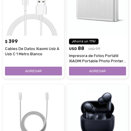
399
$
11
88
Cables De Datos Xiaomi Usb A
USD
99
USD
Usb C 1 Metro Blanco
Impresora de Fotos Portátil
XIAOMI Portable Photo Printer
1S Tecnología ZINK