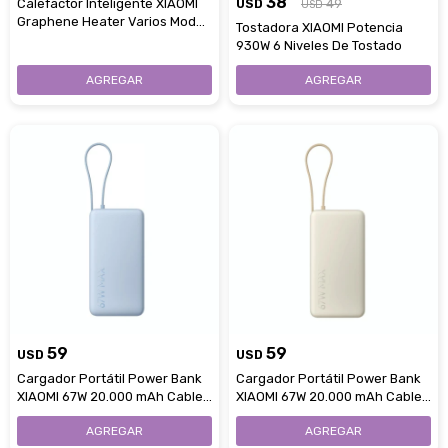
38
Calefactor Inteligente XIAOMI
USD
49
USD
Graphene Heater Varios Modos
Tostadora XIAOMI Potencia
De Flujo Aire
930W 6 Niveles De Tostado
59
59
USD
USD
Cargador Portátil Power Bank
Cargador Portátil Power Bank
XIAOMI 67W 20.000 mAh Cable
XIAOMI 67W 20.000 mAh Cable
Integrado - Ice Blue
Integrado - Tan