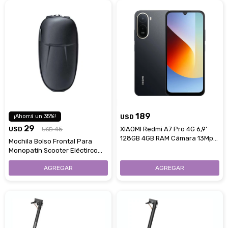
189
35
USD
29
USD
45
XIAOMI Redmi A7 Pro 4G 6,9'
USD
128GB 4GB RAM Cámara 13Mpx
Mochila Bolso Frontal Para
- Black
Monopatín Scooter Eléctirco
XIAOMI