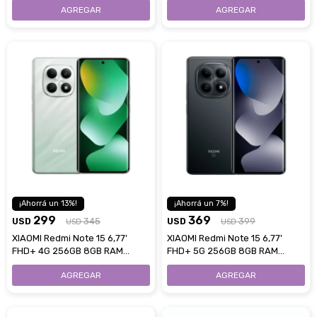
Home
13
7
299
369
USD
345
USD
399
USD
USD
XIAOMI Redmi Note 15 6,77'
XIAOMI Redmi Note 15 6,77'
FHD+ 4G 256GB 8GB RAM
FHD+ 5G 256GB 8GB RAM
Cámara 108Mpx - Green
Cámara 108Mpx - Black