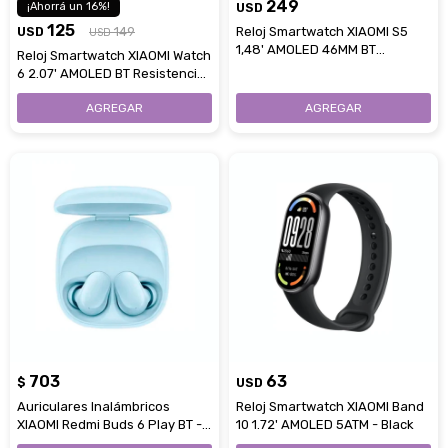
249
16
USD
125
USD
149
Reloj Smartwatch XIAOMI S5
USD
1,48' AMOLED 46MM BT
Reloj Smartwatch XIAOMI Watch
HyperOS 3 - Black
6 2.07' AMOLED BT Resistencia
5 ATM - Black
703
63
$
USD
Auriculares Inalámbricos
Reloj Smartwatch XIAOMI Band
XIAOMI Redmi Buds 6 Play BT -
10 1.72' AMOLED 5ATM - Black
Blue