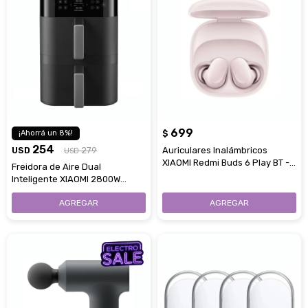
699
8
$
254
USD
279
Auriculares Inalámbricos
USD
XIAOMI Redmi Buds 6 Play BT -
Freidora de Aire Dual
Pink
Inteligente XIAOMI 2800W
Capacidad 12L Dos Cestos