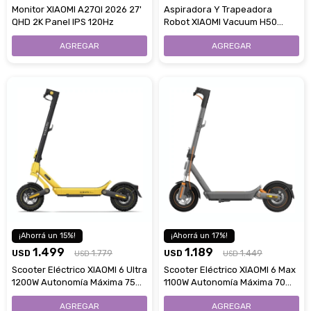
Monitor XIAOMI A27QI 2026 27'
Aspiradora Y Trapeadora
QHD 2K Panel IPS 120Hz
Robot XIAOMI Vacuum H50
10000 Pa
15
17
1.499
1.189
USD
1.779
USD
1.449
USD
USD
Scooter Eléctrico XIAOMI 6 Ultra
Scooter Eléctrico XIAOMI 6 Max
1200W Autonomía Máxima 75
1100W Autonomía Máxima 70
Km
Km