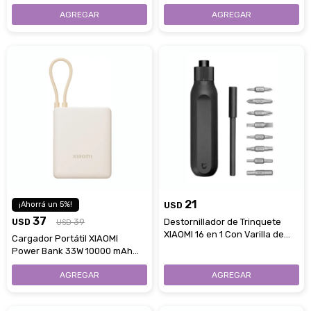
- Gray
- Green
21
5
USD
37
USD
39
Destornillador de Trinquete
USD
XIAOMI 16 en 1 Con Varilla de
Cargador Portátil XIAOMI
Extensión
Power Bank 33W 10000 mAh
Cable Integrado - Tan