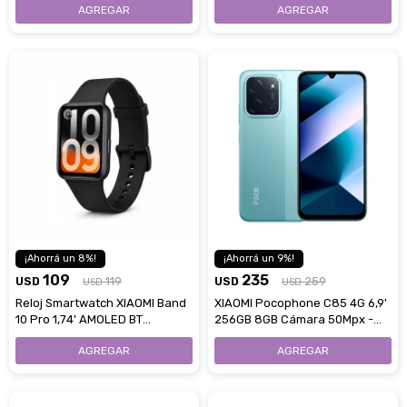
8
9
109
235
USD
119
USD
259
USD
USD
Reloj Smartwatch XIAOMI Band
XIAOMI Pocophone C85 4G 6,9'
10 Pro 1,74' AMOLED BT
256GB 8GB Cámara 50Mpx -
Resitencia 5ATM - Midnight
Green
Black