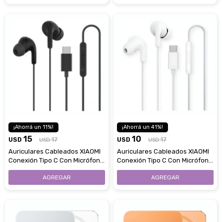
11
41
15
10
USD
17
USD
17
USD
USD
Auriculares Cableados XIAOMI
Auriculares Cableados XIAOMI
Conexión Tipo C Con Micrófono
Conexión Tipo C Con Micrófono
- Black
- White