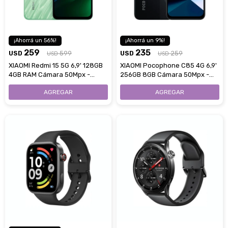
56
9
259
235
USD
599
USD
259
USD
USD
XIAOMI Redmi 15 5G 6,9' 128GB
XIAOMI Pocophone C85 4G 6,9'
4GB RAM Cámara 50Mpx -
256GB 8GB Cámara 50Mpx -
Ripple Green
Black