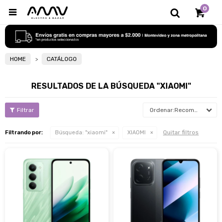
0

HOME
CATÁLOGO
RESULTADOS DE LA BÚSQUEDA "XIAOMI"
Recomendados
Quitar filtros
Filtrando por:
Búsqueda: "xiaomi"
XIAOMI