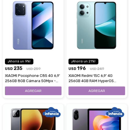
9
21
235
196
USD
259
USD
249
USD
USD
XIAOMI Pocophone C85 4G 6,9'
XIAOMI Redmi 15C 6,9' 4G
256GB 8GB Cámara 50Mpx -
256GB 4GB RAM HyperOS
Purple
Cámara 50Mpx - Mint Green