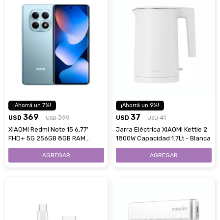
7
9
369
37
USD
399
USD
41
USD
USD
XIAOMI Redmi Note 15 6,77'
Jarra Eléctrica XIAOMI Kettle 2
FHD+ 5G 256GB 8GB RAM
1800W Capacidad 1.7Lt - Blanca
Cámara 108Mpx - Blue