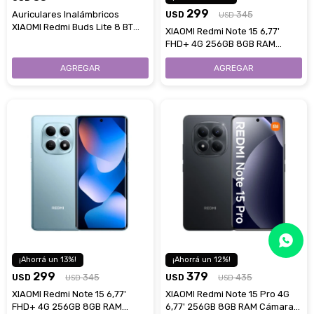
299
Auriculares Inalámbricos
USD
345
USD
XIAOMI Redmi Buds Lite 8 BT
XIAOMI Redmi Note 15 6,77'
Con Cancelación De Ruido -
FHD+ 4G 256GB 8GB RAM
White
Cámara 108Mpx - Black
13
12
299
379
USD
345
USD
435
USD
USD
XIAOMI Redmi Note 15 6,77'
XIAOMI Redmi Note 15 Pro 4G
FHD+ 4G 256GB 8GB RAM
6,77' 256GB 8GB RAM Cámara