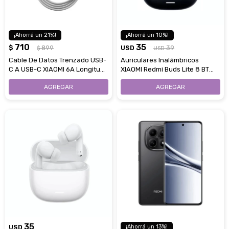
21
10
710
35
$
899
USD
39
$
USD
Cable De Datos Trenzado USB-
Auriculares Inalámbricos
C A USB-C XIAOMI 6A Longitud
XIAOMI Redmi Buds Lite 8 BT
2M
Con Cancelación De Ruido -
Black
35
USD
13