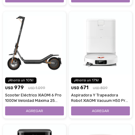
10
17
979
671
USD
1.099
USD
809
USD
USD
Scooter Eléctrico XIAOMI 6 Pro
Aspiradora Y Trapeadora
1000W Veloidad Máxima 25
Robot XIAOMI Vacuum H50 Pro
Km/H
Succión 15000Pa