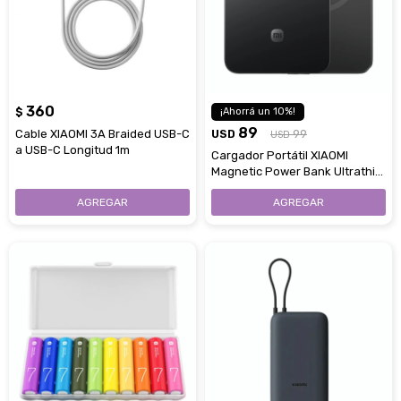
360
$
10
89
Cable XIAOMI 3A Braided USB-C
USD
99
USD
a USB-C Longitud 1m
Cargador Portátil XIAOMI
Magnetic Power Bank Ultrathin
15W 5000 mAh - Graphite Black