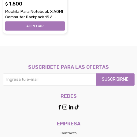
Día
Mes
Año
1.500
$
de pago
Mochila Para Notebook XIAOMI
Continuar
Commuter Backpack 15.6' -
Volver al inicio
Light Gray
SUSCRIBETE PARA LAS OFERTAS
SUSCRIBIRME
REDES




EMPRESA
Contacto