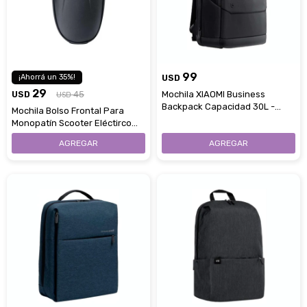
99
35
USD
29
USD
45
Mochila XIAOMI Business
USD
Backpack Capacidad 30L -
Mochila Bolso Frontal Para
Black
Monopatín Scooter Eléctirco
XIAOMI