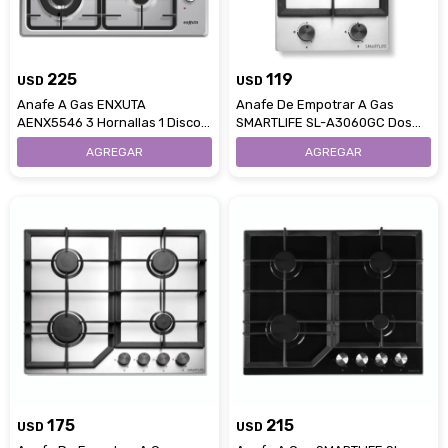
225
119
USD
USD
Anafe A Gas ENXUTA
Anafe De Empotrar A Gas
AENX5546 3 Hornallas 1 Disco -
SMARTLIFE SL-A3060GC Dos
Acero Inoxidable
Hornallas
175
215
USD
USD