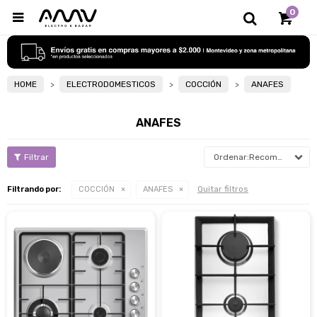
0

HOME
ELECTRODOMESTICOS
COCCIÓN
ANAFES
ANAFES
Recomendados
Quitar filtros
Filtrando por:
COCCIÓN
ANAFES