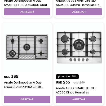
Anafe De Empotrar A Gas
Anafe A Gas SMARTLIFE SL-
SMARTLIFE SL-A6060GC Cuatro
A6060BL Cuatro Hornallas De
Hornallas
Vidrio
335
USD
5
235
Anafe De Empotrar A Gas
USD
249
USD
ENXUTA AENX5952 Cinco
Anafe A Gas SMARTLIFE SL-
Hornallas Encendido Eléctrico
A7060 Cinco Hornallas