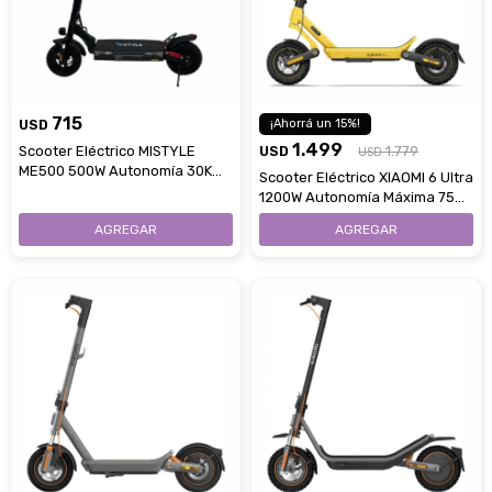
715
USD
15
1.499
Scooter Eléctrico MISTYLE
USD
1.779
USD
ME500 500W Autonomía 30Km
Scooter Eléctrico XIAOMI 6 Ultra
Control Por App
1200W Autonomía Máxima 75
Km