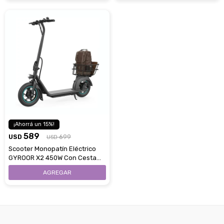
15
589
USD
699
USD
Scooter Monopatín Eléctrico
GYROOR X2 450W Con Cesta
Hasta 30 Km/H