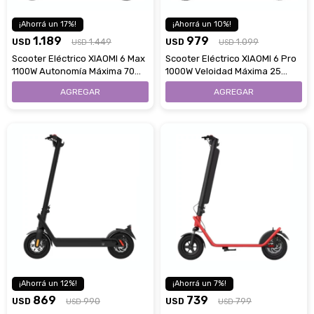
17
10
1.189
979
USD
1.449
USD
1.099
USD
USD
Scooter Eléctrico XIAOMI 6 Max
Scooter Eléctrico XIAOMI 6 Pro
1100W Autonomía Máxima 70
1000W Veloidad Máxima 25
Km
Km/H
12
7
869
739
USD
990
USD
799
USD
USD