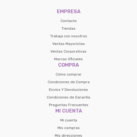
preguntas@pagodespues.com.uy
EMPRESA
Seleccioná Pago Después como metodo 
Día
Mes
Año
de pago
Contacto
Continuar
Tiendas
Volver al inicio
Trabaja con nosotros
Ventas Mayoristas
Ventas Corporativas
Marcas Oficiales
COMPRA
Cómo comprar
Condiciones de Compra
Envíos Y Devoluciones
Condiciones de Garantía
Preguntas Frecuentes
MI CUENTA
Mi cuenta
Mis compras
Mis direcciones