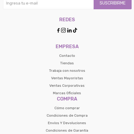
Parece que no tenes oferta, lamentamos
SUSCRIBIRME
¡Algo salió mal!
el inconveniente, por cualquier duda
Por favor intenta nuevamente mas tarde.
contactanos en
Elegí tus productos preferidos
Fecha de nacimiento
REDES
preguntas@pagodespues.com.uy
Seleccioná Pago Después como metodo 




Día
Mes
Año
de pago
Continuar
EMPRESA
Volver al inicio
Contacto
Tiendas
Trabaja con nosotros
Ventas Mayoristas
Ventas Corporativas
Marcas Oficiales
COMPRA
Cómo comprar
Condiciones de Compra
Envíos Y Devoluciones
Condiciones de Garantía