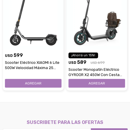
599
USD
15
589
Scooter Eléctrico XIAOMI 6 Lite
USD
699
USD
500W Velocidad Máxima 25
Scooter Monopatín Eléctrico
Km/H
GYROOR X2 450W Con Cesta
Hasta 30 Km/H
SUSCRIBETE PARA LAS OFERTAS