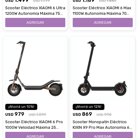
1.499
1.189
USD
1.779
USD
1.449
USD
USD
Scooter Eléctrico XIAOMI 6 Ultra
Scooter Eléctrico XIAOMI 6 Max
1200W Autonomía Máxima 75
1100W Autonomía Máxima 70
Km
Km
10
12
979
869
USD
1.099
USD
990
USD
USD
Scooter Eléctrico XIAOMI 6 Pro
Scooter Monopatín Eléctrico
1000W Veloidad Máxima 25
KIXIN X9 Pro Max Autonomía 65
Km/H
Km