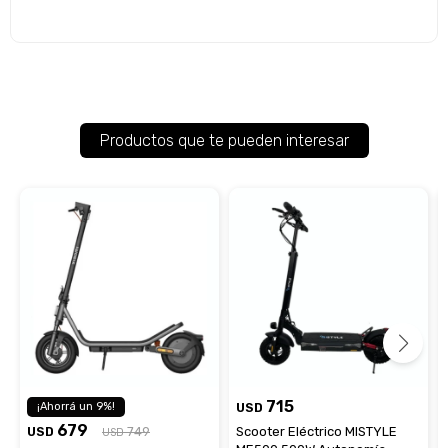
Productos que te pueden interesar
715
9
USD
679
USD
749
Scooter Eléctrico MISTYLE
USD