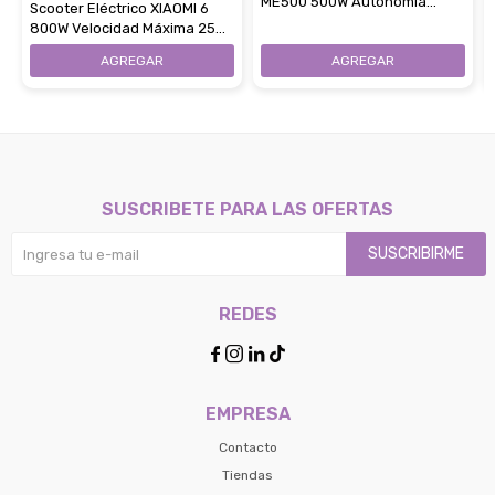
ME500 500W Autonomía
Scooter Eléctrico XIAOMI 6
30Km Control Por App
800W Velocidad Máxima 25
Km/H App Mi Home
SUSCRIBETE PARA LAS OFERTAS
SUSCRIBIRME
REDES




EMPRESA
Contacto
Tiendas