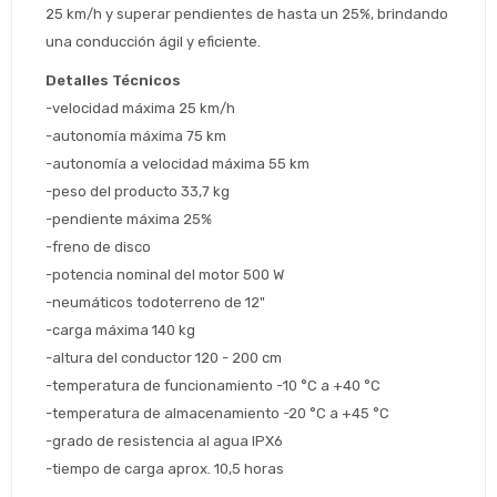
25 km/h y superar pendientes de hasta un 25%, brindando 
Estimado/a
una conducción ágil y eficiente.
Detalles Técnicos
* sujeto aprobación crediticia
-velocidad máxima 25 km/h
 Estás calificado para comprar usando Pago 
Comprá ahora y Pagá
-autonomía máxima 75 km
Después.
Después, hasta en 12
Cédula de identidad
-autonomía a velocidad máxima 55 km
cuotas y sin tocar tu
 ¡Tenés hasta 
 para comprar en las cuotas 
Ups!
-peso del producto 33,7 kg
tarjeta de crédito
Celular
que prefieras! 
Parece que no tenes oferta, lamentamos
-pendiente máxima 25%
¡Algo salió mal!
el inconveniente, por cualquier duda
-freno de disco
Por favor intenta nuevamente mas tarde.
contactanos en
Elegí tus productos preferidos
Fecha de nacimiento
-potencia nominal del motor 500 W
preguntas@pagodespues.com.uy
-neumáticos todoterreno de 12"
Seleccioná Pago Después como metodo 
Día
Mes
Año
-carga máxima 140 kg
de pago
-altura del conductor 120 - 200 cm
Continuar
-temperatura de funcionamiento -10 °C a +40 °C
Volver al inicio
-temperatura de almacenamiento -20 °C a +45 °C
-grado de resistencia al agua IPX6
-tiempo de carga aprox. 10,5 horas