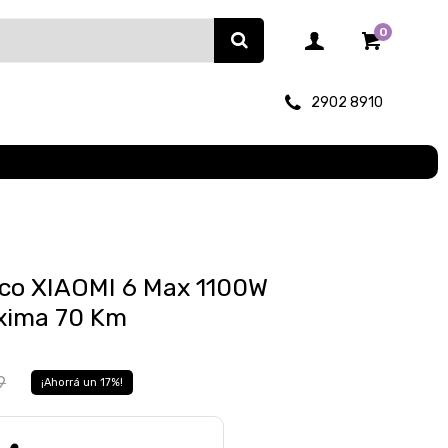
0
2902 8910
ico XIAOMI 6 Max 1100W
xima 70 Km
9
17