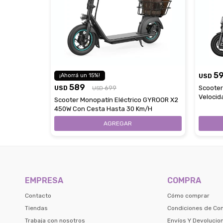
5
15
USD
589
USD
699
Scooter
USD
Velocid
Scooter Monopatín Eléctrico GYROOR X2
450W Con Cesta Hasta 30 Km/H
EMPRESA
COMPRA
Contacto
Cómo comprar
Tiendas
Condiciones de Co
Trabaja con nosotros
Envíos Y Devolucio