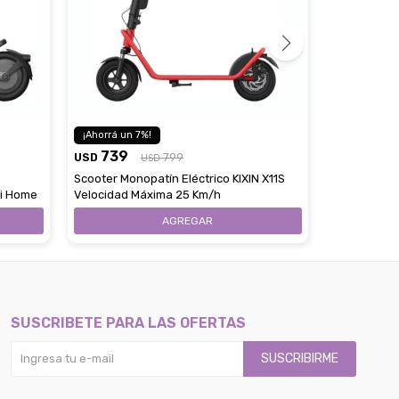
7
1
739
869
USD
799
USD
USD
Scooter Monopatín Eléctrico KIXIN X11S
Scooter Mon
Mi Home
Velocidad Máxima 25 Km/h
Max Autono
SUSCRIBETE PARA LAS OFERTAS
SUSCRIBIRME