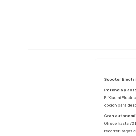
Scooter Eléctri
Potencia y aut
El Xiaomi Electr
opción para desp
Gran autonomía 
Ofrece hasta 70 
recorrer largas 