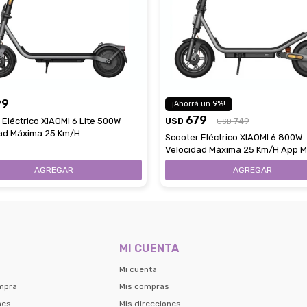
99
9
679
 Eléctrico XIAOMI 6 Lite 500W
USD
749
USD
ad Máxima 25 Km/H
Scooter Eléctrico XIAOMI 6 800W
Velocidad Máxima 25 Km/H App 
MI CUENTA
Mi cuenta
mpra
Mis compras
nes
Mis direcciones