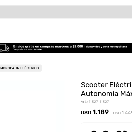
MONOPATIN ELÉCTRICO
Scooter Eléctr
Autonomía Má
11527-11527
1.189
USD
1.44
USD