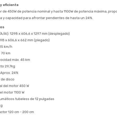
y eficiente
* sujeto aprobación crediticia
r de 450W de potencia nominal y hasta 1100W de potencia máxima, prop
 Estás calificado para comprar usando Pago 
Comprá ahora y Pagá
da y capacidad para afrontar pendientes de hasta un 24%.
Después.
Después, hasta en 12
Cédula de identidad
cos
cuotas y sin tocar tu
 ¡Tenés hasta 
 para comprar en las cuotas 
Ups!
tarjeta de crédito
A/Al): 1298 x 606,6 x 1297 mm (desplegado) 
Celular
que prefieras! 
Parece que no tenes oferta, lamentamos
¡Algo salió mal!
98 x 606,6 x 662 mm (plegado)
el inconveniente, por cualquier duda
Por favor intenta nuevamente mas tarde.
 25 km/h
contactanos en
Elegí tus productos preferidos
Fecha de nacimiento
 70 km
preguntas@pagodespues.com.uy
locidad máx. 45 km
Seleccioná Pago Después como metodo 
Día
Mes
Año
de pago
to 29,7kg
Continuar
 Aprox. 24%
 de disco
Volver al inicio
l del motor 450 W
el motor 1100 W
umáticos tubeless de 12 pulgadas
kg
uctor 120 cm - 200 cm