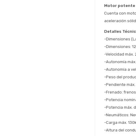
Motor potente 
Cuenta con moto
aceleración sóli
Detalles Técni
-Dimensiones (L/
-Dimensiones: 12
-Velocidad máx.
-Autonomía máx.
-Autonomía a ve
-Peso del produc
-Pendiente máx.
-Frenado: frenos
-Potencia nomina
-Potencia máx. d
-Neumáticos: Ne
-Carga máx. 130
-Altura del cond