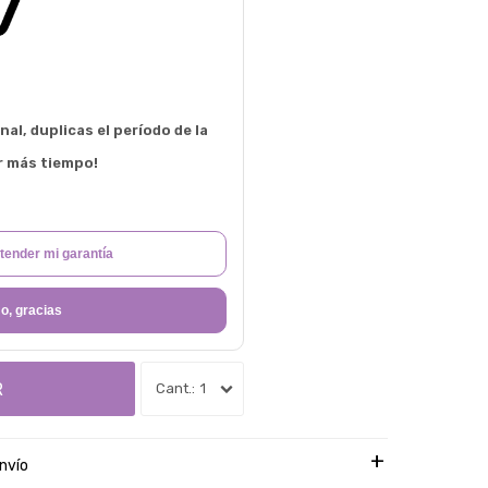
al, duplicas el período de la
r más tiempo!
tender mi garantía
o, gracias
R
1
nvío