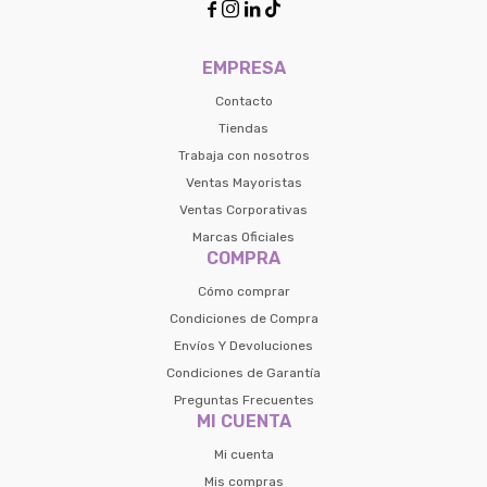
contactanos en
Elegí tus productos preferidos
Fecha de nacimiento




preguntas@pagodespues.com.uy
Seleccioná Pago Después como metodo 
Día
Mes
Año
EMPRESA
de pago
Contacto
Continuar
Tiendas
Volver al inicio
Trabaja con nosotros
Ventas Mayoristas
Ventas Corporativas
Marcas Oficiales
COMPRA
Cómo comprar
Condiciones de Compra
Envíos Y Devoluciones
Condiciones de Garantía
Preguntas Frecuentes
MI CUENTA
Mi cuenta
Mis compras