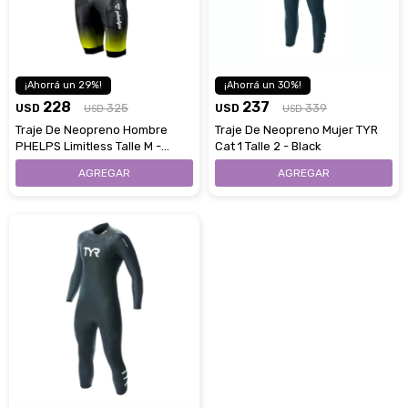
29
30
228
237
USD
325
USD
339
USD
USD
Traje De Neopreno Hombre
Traje De Neopreno Mujer TYR
PHELPS Limitless Talle M -
Cat 1 Talle 2 - Black
Black Yellow
Estimado/a