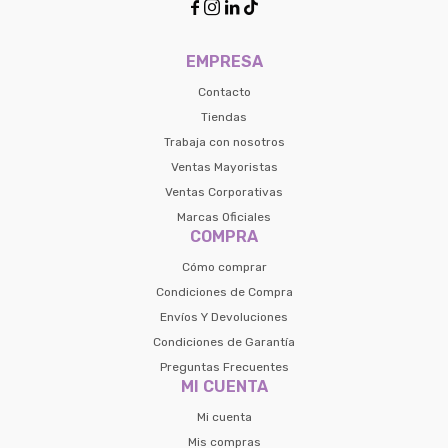
contactanos en
Elegí tus productos preferidos
Fecha de nacimiento




preguntas@pagodespues.com.uy
Seleccioná Pago Después como metodo 
Día
Mes
Año
EMPRESA
de pago
Continuar
Contacto
Tiendas
Volver al inicio
Trabaja con nosotros
Ventas Mayoristas
Ventas Corporativas
Marcas Oficiales
COMPRA
Cómo comprar
Condiciones de Compra
Envíos Y Devoluciones
Condiciones de Garantía
Preguntas Frecuentes
MI CUENTA
Mi cuenta
Mis compras