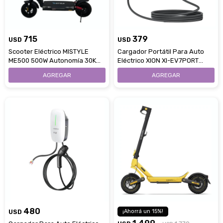
715
379
USD
USD
Scooter Eléctrico MISTYLE
Cargador Portátil Para Auto
ME500 500W Autonomía 30Km
Eléctrico XION XI-EV7PORT
Control Por App
Pantalla LCD
480
USD
15