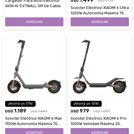
1.499
Cargador Para Auto Eléctrico
USD
1.779
USD
XION XI-EV7WALL 5M De Cable
Scooter Eléctrico XIAOMI 6 Ultra
1200W Autonomía Máxima 75
Km
17
10
1.189
979
USD
1.449
USD
1.099
USD
USD
Scooter Eléctrico XIAOMI 6 Max
Scooter Eléctrico XIAOMI 6 Pro
1100W Autonomía Máxima 70
1000W Veloidad Máxima 25
Km
Km/H