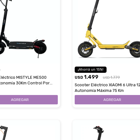
5
15
1.499
Eléctrico MISTYLE ME500
USD
1.779
USD
onomía 30Km Control Por
Scooter Eléctrico XIAOMI 6 Ultra 
Autonomía Máxima 75 Km