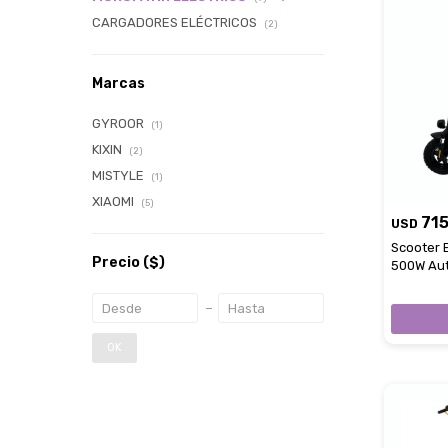
CARGADORES ELÉCTRICOS
(2)
Marcas
GYROOR
(1)
KIXIN
(2)
MISTYLE
(1)
XIAOMI
(5)
71
USD
Scooter 
Precio
($)
500W Aut
App
OK