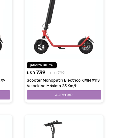
7
739
USD
799
USD
 X9
Scooter Monopatín Eléctrico KIXIN X11S
Velocidad Máxima 25 Km/h