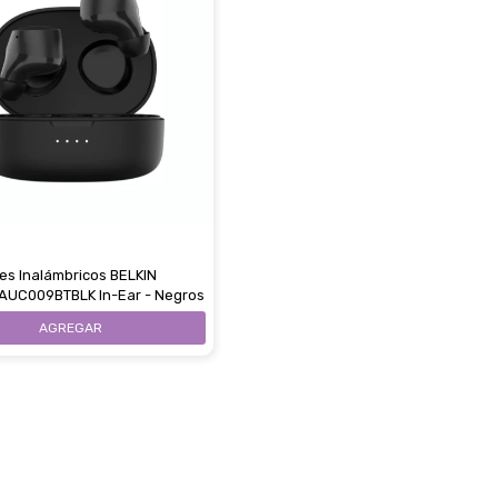
res Inalámbricos BELKIN
AUC009BTBLK In-Ear - Negros
Estimado/a