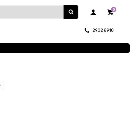
0
2902 8910