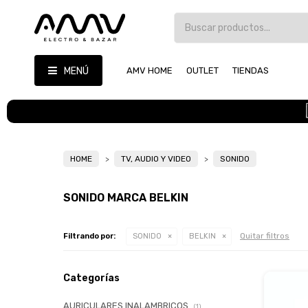
MENÚ
AMV HOME
OUTLET
TIENDAS
HOME
TV, AUDIO Y VIDEO
SONIDO
SONIDO MARCA BELKIN
Quitar filtros
Filtrando por:
SONIDO
BELKIN
Categorías
AURICULARES INALAMBRICOS
(1)