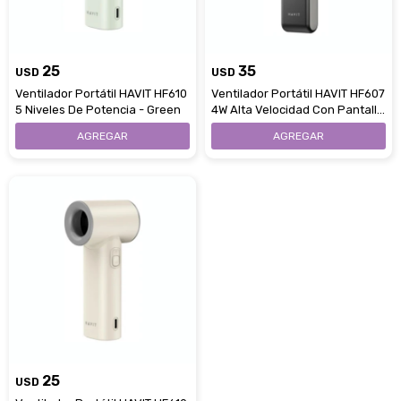
25
35
USD
USD
Ventilador Portátil HAVIT HF610
Ventilador Portátil HAVIT HF607
5 Niveles De Potencia - Green
4W Alta Velocidad Con Pantalla
Digital - Black
Estimado/a
25
USD
* sujeto aprobación crediticia