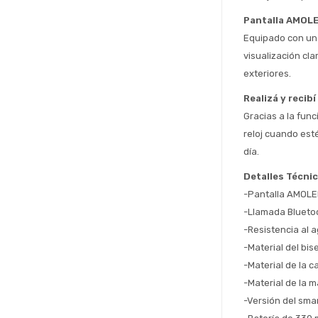
Pantalla AMOLED
Equipado con una
visualización cla
exteriores.
Realizá y recib
Gracias a la fun
reloj cuando est
día.
Detalles Técni
-Pantalla AMOLE
-Llamada Bluetoo
-Resistencia al 
-Material del bis
-Material de la c
-Material de la m
-Versión del sma