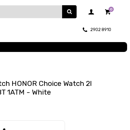
0
2902 8910
tch HONOR Choice Watch 2I
BT 1ATM - White