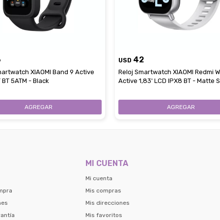
6
42
USD
martwatch XIAOMI Band 9 Active
Reloj Smartwatch XIAOMI Redmi W
T BT 5ATM - Black
Active 1,83' LCD IPX8 BT - Matte S
MI CUENTA
Mi cuenta
mpra
Mis compras
nes
Mis direcciones
antía
Mis favoritos