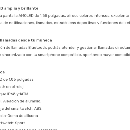
* sujeto aprobación crediticia
 amplia y brillante
 Estás calificado para comprar usando Pago 
Comprá ahora y Pagá
 pantalla AMOLED de 1,85 pulgadas, ofrece colores intensos, excelente 
Después.
Después, hasta en 12
Cédula de identidad
ra de notificaciones, llamadas, estadísticas deportivas y funciones del relo
cuotas y sin tocar tu
 ¡Tenés hasta 
 para comprar en las cuotas 
Ups!
tarjeta de crédito
Celular
que prefieras! 
Parece que no tenes oferta, lamentamos
¡Algo salió mal!
í llamadas desde tu muñeca
el inconveniente, por cualquier duda
Por favor intenta nuevamente mas tarde.
ción de llamadas Bluetooth, podrás atender y gestionar llamadas directa
contactanos en
Elegí tus productos preferidos
Fecha de nacimiento
é sincronizado con tu smartphone compatible, aportando mayor comodida
preguntas@pagodespues.com.uy
Seleccioná Pago Después como metodo 
Día
Mes
Año
de pago
cos
Continuar
D de 1,85 pulgadas
Volver al inicio
th en el reloj
agua IP68 y 1ATM
el: Aleación de aluminio.
aja del smartwatch: ABS.
alla: Goma de silicona.
rtwatch: Sport.