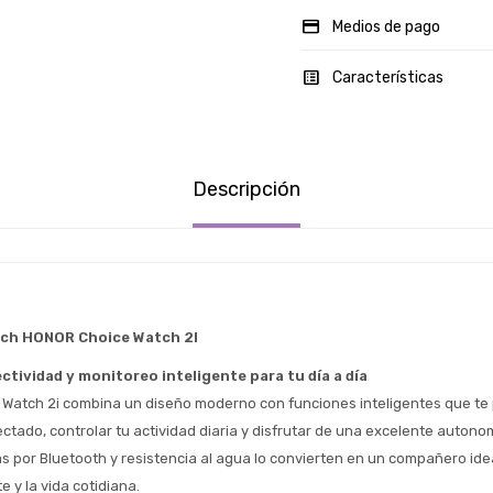
Medios de pago
Características
Descripción
ch HONOR Choice Watch 2I
ctividad y monitoreo inteligente para tu día a día
Watch 2i combina un diseño moderno con funciones inteligentes que te 
tado, controlar tu actividad diaria y disfrutar de una excelente autonomí
Estimado/a
 por Bluetooth y resistencia al agua lo convierten en un compañero ideal
e y la vida cotidiana.