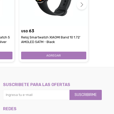
63
USD
65
atch 5
Reloj Smartwatch XIAOMI Band 10 1.72'
USD
U
ilver
AMOLED 5ATM - Black
Reloj Smar
40 1,57' LCD
SUSCRIBETE PARA LAS OFERTAS
SUSCRIBIRME
REDES