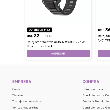
3
34
USD
32
USD
49
Reloj S
USD
1.47' TF
Reloj Smartwatch XION X-WATCH99 1.3'
Bluetooth - Black
EMPRESA
COMPRA
Contacto
Cómo comprar
Tiendas
Condiciones de Co
Trabaja con nosotros
Envíos Y Devolucio
Ventas Mayoristas
Condiciones de Gar