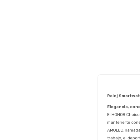
Reloj Smartwat
Elegancia, cone
El HONOR Choice 
mantenerte conec
AMOLED, llamadas
trabajo, el deport