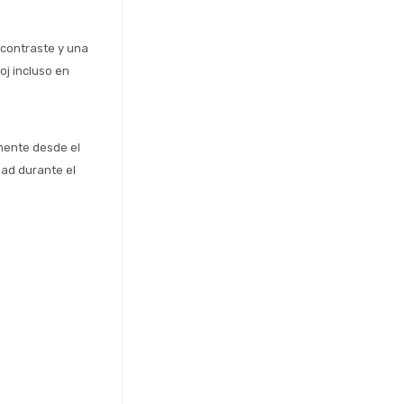
contraste y una 
j incluso en 
mente desde el 
d durante el 