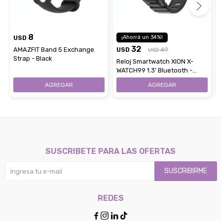
8
USD
34
32
AMAZFIT Band 5 Exchange
USD
49
USD
Strap - Black
Reloj Smartwatch XION X-
WATCH99 1.3' Bluetooth -
Black
SUSCRIBETE PARA LAS OFERTAS
SUSCRIBIRME
REDES



