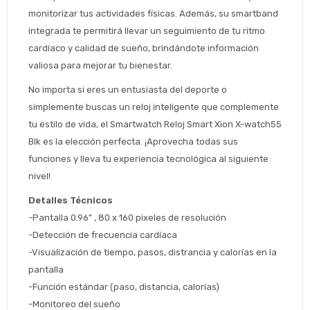
monitorizar tus actividades físicas. Además, su smartband 
integrada te permitirá llevar un seguimiento de tu ritmo 
cardíaco y calidad de sueño, brindándote información 
Estimado/a
valiosa para mejorar tu bienestar.
No importa si eres un entusiasta del deporte o 
* sujeto aprobación crediticia
simplemente buscas un reloj inteligente que complemente 
 Estás calificado para comprar usando Pago 
Comprá ahora y Pagá
tu estilo de vida, el Smartwatch Reloj Smart Xion X-watch55 
Después.
Después, hasta en 12
Cédula de identidad
Blk es la elección perfecta. ¡Aprovecha todas sus 
cuotas y sin tocar tu
 ¡Tenés hasta 
 para comprar en las cuotas 
Ups!
funciones y lleva tu experiencia tecnológica al siguiente 
tarjeta de crédito
Celular
que prefieras! 
Parece que no tenes oferta, lamentamos
nivel!
¡Algo salió mal!
el inconveniente, por cualquier duda
Por favor intenta nuevamente mas tarde.
Detalles Técnicos
contactanos en
Elegí tus productos preferidos
Fecha de nacimiento
preguntas@pagodespues.com.uy
-Pantalla 0.96" , 80 x 160 pixeles de resolución
Seleccioná Pago Después como metodo 
-Detección de frecuencia cardíaca
Día
Mes
Año
de pago
-Visualización de tiempo, pasos, distrancia y calorías en la 
Continuar
pantalla
-Función estándar (paso, distancia, calorías)
Volver al inicio
-Monitoreo del sueño 