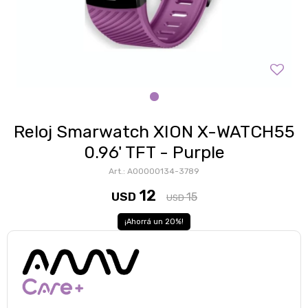
Reloj Smarwatch XION X-WATCH55
0.96' TFT - Purple
A00000134-3789
12
USD
15
USD
20