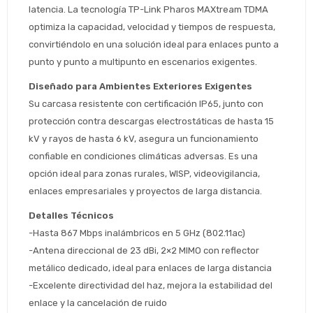
latencia. La tecnología TP-Link Pharos MAXtream TDMA 
optimiza la capacidad, velocidad y tiempos de respuesta, 
convirtiéndolo en una solución ideal para enlaces punto a 
punto y punto a multipunto en escenarios exigentes.
Diseñado para Ambientes Exteriores Exigentes
Su carcasa resistente con certificación IP65, junto con 
protección contra descargas electrostáticas de hasta 15 
Estimado/a
kV y rayos de hasta 6 kV, asegura un funcionamiento 
confiable en condiciones climáticas adversas. Es una 
* sujeto aprobación crediticia
opción ideal para zonas rurales, WISP, videovigilancia, 
 Estás calificado para comprar usando Pago 
Comprá ahora y Pagá
enlaces empresariales y proyectos de larga distancia.
Después.
Después, hasta en 12
Cédula de identidad
Detalles Técnicos
cuotas y sin tocar tu
 ¡Tenés hasta 
 para comprar en las cuotas 
Ups!
tarjeta de crédito
-Hasta 867 Mbps inalámbricos en 5 GHz (802.11ac)
Celular
que prefieras! 
Parece que no tenes oferta, lamentamos
¡Algo salió mal!
-Antena direccional de 23 dBi, 2×2 MIMO con reflector 
el inconveniente, por cualquier duda
Por favor intenta nuevamente mas tarde.
metálico dedicado, ideal para enlaces de larga distancia
contactanos en
Elegí tus productos preferidos
Fecha de nacimiento
-Excelente directividad del haz, mejora la estabilidad del 
preguntas@pagodespues.com.uy
enlace y la cancelación de ruido
Seleccioná Pago Después como metodo 
Día
Mes
Año