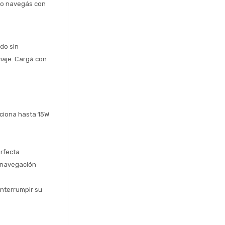
 o navegás con 
o sin 
iaje. Cargá con 
ciona hasta 15W 
erfecta
 navegación 
nterrumpir su 