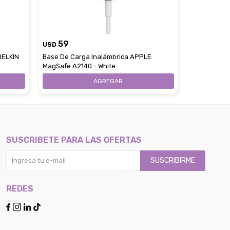
59
59
USD
USD
BELKIN
Base De Carga Inalámbrica APPLE
Base De Ca
MagSafe A2140 - White
En 1 Plegab
SUSCRIBETE PARA LAS OFERTAS
SUSCRIBIRME
REDES



