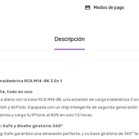
Medios de pago
Descripción
Inalámbrica RCA M14-BK 3 En 1
te, todo en uno
ina diaria con la base RCA M14-BK, una estación de carga inalámbrica 3 en
tch y AirPods. Equipada con un chip inteligente de segunda generación 
encia y carga tu iPhone al 80% en solo 1.5 horas.
Estimado/a
-Safe y diseño giratorio 360°
g-Safe garantiza una alineación perfecta, y su base giratoria de 360° te 
* sujeto aprobación crediticia