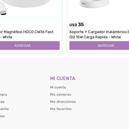
5
35
USD
or Magnético HOCO CW36 Fast
Soporte Y Cargador Inalámbrico 
- White
QI2 15W Carga Rápida - White
MI CUENTA
Mi cuenta
mpra
Mis compras
nes
Mis direcciones
antía
Mis favoritos
tes