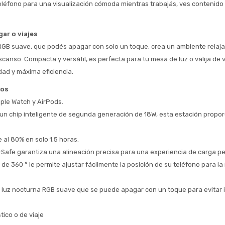
teléfono para una visualización cómoda mientras trabajás, ves contenido
 Estás calificado para comprar usando Pago 
Comprá ahora y Pagá
Después.
Después, hasta en 12
Cédula de identidad
cuotas y sin tocar tu
gar o viajes
 ¡Tenés hasta 
 para comprar en las cuotas 
Ups!
tarjeta de crédito
Celular
que prefieras! 
RGB suave, que podés apagar con solo un toque, crea un ambiente relajad
Parece que no tenes oferta, lamentamos
¡Algo salió mal!
scanso. Compacta y versátil, es perfecta para tu mesa de luz o valija de v
el inconveniente, por cualquier duda
Por favor intenta nuevamente mas tarde.
contactanos en
Elegí tus productos preferidos
idad y máxima eficiencia.
Fecha de nacimiento
preguntas@pagodespues.com.uy
cos
Seleccioná Pago Después como metodo 
Día
Mes
Año
ple Watch y AirPods.
de pago
un chip inteligente de segunda generación de 18W, esta estación propor
Continuar
Volver al inicio
 al 80% en solo 1.5 horas.
Safe garantiza una alineación precisa para una experiencia de carga p
 de 360 ° le permite ajustar fácilmente la posición de su teléfono para la
luz nocturna RGB suave que se puede apagar con un toque para evitar i
ico o de viaje 