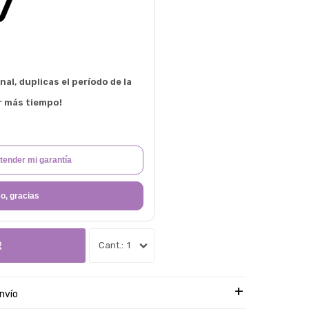
al, duplicas el período de la
r más tiempo!
tender mi garantía
o, gracias
R
1
nvío