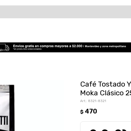
Café Tostado Y
Moka Clásico 
8321-8321
470
$