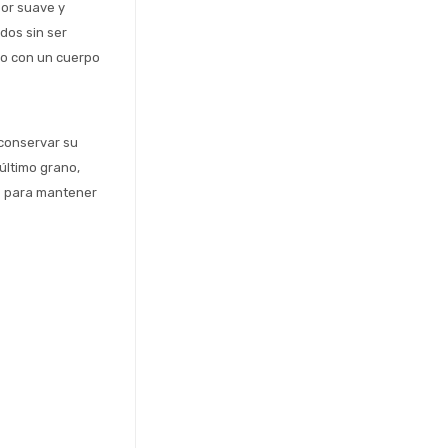
or suave y 
os sin ser 
o con un cuerpo 
onservar su 
ltimo grano, 
 para mantener 