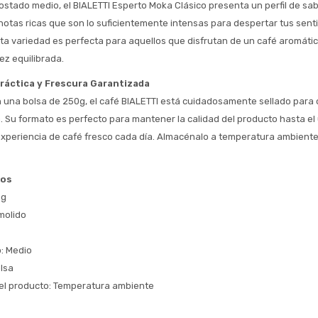
Después.
Después, hasta en 12
tostado medio, el BIALETTI Esperto Moka Clásico presenta un perfil de sab
Cédula de identidad
cuotas y sin tocar tu
notas ricas que son lo suficientemente intensas para despertar tus sentid
 ¡Tenés hasta 
 para comprar en las cuotas 
Ups!
tarjeta de crédito
a variedad es perfecta para aquellos que disfrutan de un café aromátic
Celular
que prefieras! 
Parece que no tenes oferta, lamentamos
¡Algo salió mal!
ez equilibrada.
el inconveniente, por cualquier duda
Por favor intenta nuevamente mas tarde.
contactanos en
Elegí tus productos preferidos
Fecha de nacimiento
ráctica y Frescura Garantizada
preguntas@pagodespues.com.uy
na bolsa de 250g, el café BIALETTI está cuidadosamente sellado para c
Seleccioná Pago Después como metodo 
Día
Mes
Año
. Su formato es perfecto para mantener la calidad del producto hasta el ú
de pago
xperiencia de café fresco cada día. Almacénalo a temperatura ambiente
Continuar
Volver al inicio
cos
0g
molido
o: Medio
lsa
el producto: Temperatura ambiente