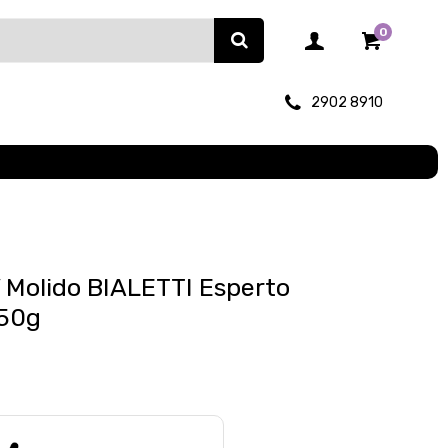
0
2902 8910
 Molido BIALETTI Esperto
250g