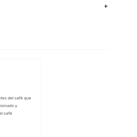
tes del café que 
ionado y 
l café 