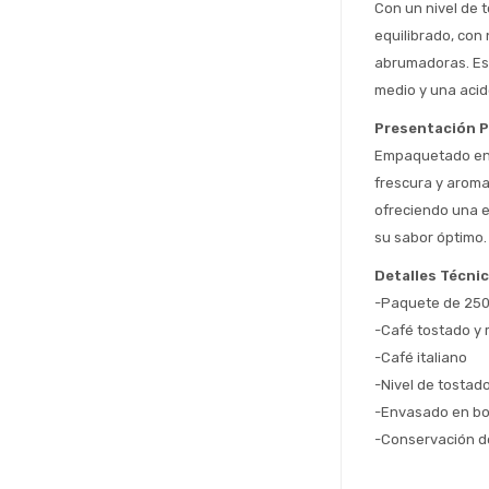
Con un nivel de 
equilibrado, con 
abrumadoras. Est
medio y una acid
Presentación P
Empaquetado en u
frescura y aroma
ofreciendo una e
su sabor óptimo.
Detalles Técni
-Paquete de 25
-Café tostado y 
-Café italiano
-Nivel de tostad
-Envasado en bo
-Conservación d