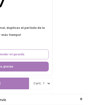
al, duplicas el período de la
r más tiempo!
tender mi garantía
o, gracias
R
1
nvío