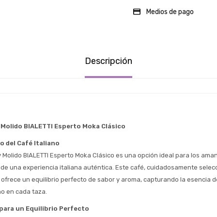
Medios de pago
Descripción
 Molido BIALETTI Esperto Moka Clásico
 del Café Italiano
y Molido BIALETTI Esperto Moka Clásico es una opción ideal para los aman
 de una experiencia italiana auténtica. Este café, cuidadosamente selecc
Estimado/a
, ofrece un equilibrio perfecto de sabor y aroma, capturando la esencia de
ano en cada taza.
* sujeto aprobación crediticia
 Estás calificado para comprar usando Pago 
para un Equilibrio Perfecto
Comprá ahora y Pagá