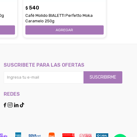
540
680
$
$
50g
Café Molido BIALETTI Perfetto Moka
Café Molido
Caramelo 250g
250g
SUSCRIBETE PARA LAS OFERTAS
SUSCRIBIRME
REDES



