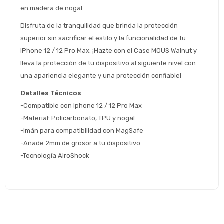
* sujeto aprobación crediticia
en madera de nogal.
 Estás calificado para comprar usando Pago 
Comprá ahora y Pagá
Disfruta de la tranquilidad que brinda la protección 
Después.
Después, hasta en 12
Cédula de identidad
superior sin sacrificar el estilo y la funcionalidad de tu 
cuotas y sin tocar tu
 ¡Tenés hasta 
 para comprar en las cuotas 
Ups!
iPhone 12 / 12 Pro Max. ¡Hazte con el Case MOUS Walnut y 
tarjeta de crédito
Celular
que prefieras! 
lleva la protección de tu dispositivo al siguiente nivel con 
Parece que no tenes oferta, lamentamos
¡Algo salió mal!
el inconveniente, por cualquier duda
una apariencia elegante y una protección confiable!
Por favor intenta nuevamente mas tarde.
contactanos en
Elegí tus productos preferidos
Fecha de nacimiento
Detalles Técnicos
preguntas@pagodespues.com.uy
-Compatible con Iphone 12 / 12 Pro Max
Seleccioná Pago Después como metodo 
Día
Mes
Año
de pago
-Material: Policarbonato, TPU y nogal
Continuar
-Imán para compatibilidad con MagSafe
-Añade 2mm de grosor a tu dispositivo
Volver al inicio
-Tecnología AiroShock