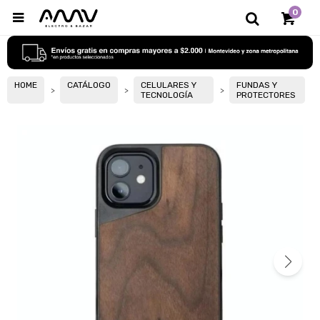
0

HOME
CATÁLOGO
CELULARES Y
FUNDAS Y
TECNOLOGÍA
PROTECTORES