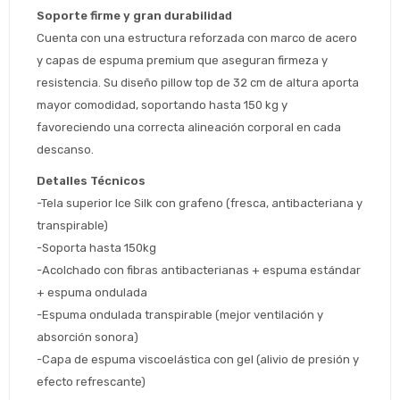
Soporte firme y gran durabilidad
Cuenta con una estructura reforzada con marco de acero 
y capas de espuma premium que aseguran firmeza y 
resistencia. Su diseño pillow top de 32 cm de altura aporta 
mayor comodidad, soportando hasta 150 kg y 
favoreciendo una correcta alineación corporal en cada 
Estimado/a
descanso.
Detalles Técnicos
* sujeto aprobación crediticia
-Tela superior Ice Silk con grafeno (fresca, antibacteriana y 
 Estás calificado para comprar usando Pago 
Comprá ahora y Pagá
transpirable)
Después.
Después, hasta en 12
Cédula de identidad
-Soporta hasta 150kg 
cuotas y sin tocar tu
 ¡Tenés hasta 
 para comprar en las cuotas 
Ups!
-Acolchado con fibras antibacterianas + espuma estándar 
tarjeta de crédito
Celular
que prefieras! 
Parece que no tenes oferta, lamentamos
¡Algo salió mal!
+ espuma ondulada
el inconveniente, por cualquier duda
Por favor intenta nuevamente mas tarde.
-Espuma ondulada transpirable (mejor ventilación y 
contactanos en
Elegí tus productos preferidos
Fecha de nacimiento
absorción sonora)
preguntas@pagodespues.com.uy
-Capa de espuma viscoelástica con gel (alivio de presión y 
Seleccioná Pago Después como metodo 
Día
Mes
Año
efecto refrescante)
de pago