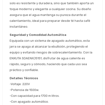
solo es resistente y duradera, sino que también aporta un 
toque moderno y elegante a cualquier cocina. Su diseño 
Estimado/a
asegura que el agua mantenga su pureza durante el 
calentamiento, ideal para preparar desde té hasta café 
* sujeto aprobación crediticia
instantáneo.
 Estás calificado para comprar usando Pago 
Comprá ahora y Pagá
Seguridad y Comodidad Automática
Después.
Después, hasta en 12
Cédula de identidad
Equipada con un sistema de apagado automático, esta 
cuotas y sin tocar tu
 ¡Tenés hasta 
 para comprar en las cuotas 
jarra se apaga al alcanzar la ebullición, protegiendo el 
Ups!
tarjeta de crédito
Celular
que prefieras! 
equipo y evitando riesgos de sobrecalentamiento. Con la 
Parece que no tenes oferta, lamentamos
¡Algo salió mal!
el inconveniente, por cualquier duda
ENXUTA SDAENXJ5151, disfrutar de agua caliente es 
Por favor intenta nuevamente mas tarde.
contactanos en
Elegí tus productos preferidos
Fecha de nacimiento
rápido, seguro y cómodo, haciendo que cada uso sea 
preguntas@pagodespues.com.uy
práctico y confiable.
Seleccioná Pago Después como metodo 
Día
Mes
Año
de pago
Detalles Técnicos
Continuar
-Voltaje: 220V
-Potencia de 1500w.
Volver al inicio
-Con capacidad para 1700 m litros.
-Con apagado automático.