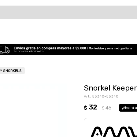
 Y SNORKELS
Snorkel Keeper
55340-55340
32
$
45
$