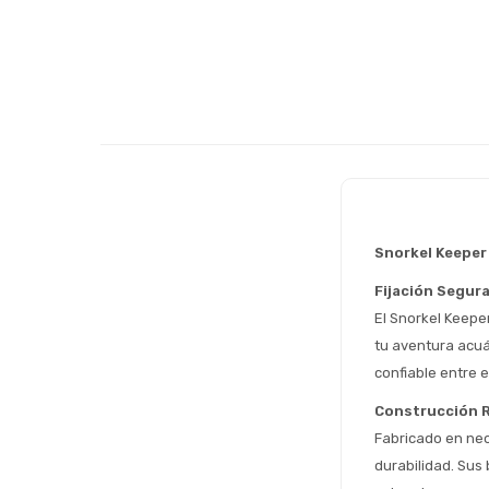
Snorkel Keeper
Fijación Segur
El Snorkel Keepe
tu aventura acuá
confiable entre e
Construcción R
Fabricado en neop
durabilidad. Sus 