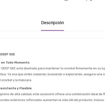
Descripción
 DEEP SEE 
a en Todo Momento
Estimado/a
r DEEP SEE está diseñado para mantener tu snorkel firmemente en su lu
tica. Ya sea que estés nadando, buceando o explorando, asegura una c
* sujeto aprobación crediticia
l snorkel y la máscara.
 Estás calificado para comprar usando Pago 
Comprá ahora y Pagá
esistente y Flexible
Después.
Después, hasta en 12
Cédula de identidad
reno de alta calidad, este accesorio ofrece una combinación ideal de fle
cuotas y sin tocar tu
 ¡Tenés hasta 
 para comprar en las cuotas 
bordes exteriores reforzados aumentan la vida útil del producto, incluso
Ups!
tarjeta de crédito
Celular
que prefieras! 