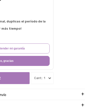
al, duplicas el período de la
r más tiempo!
tender mi garantía
o, gracias
R
1
nvío