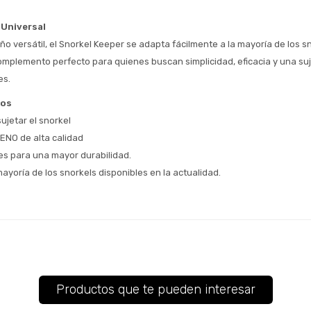
Parece que no tenes oferta, lamentamos
¡Algo salió mal!
el inconveniente, por cualquier duda
Por favor intenta nuevamente mas tarde.
 Universal
contactanos en
Elegí tus productos preferidos
Fecha de nacimiento
ño versátil, el Snorkel Keeper se adapta fácilmente a la mayoría de los sn
preguntas@pagodespues.com.uy
omplemento perfecto para quienes buscan simplicidad, eficacia y una su
Seleccioná Pago Después como metodo 
Día
Mes
Año
de pago
es.
Continuar
cos
Volver al inicio
jetar el snorkel 
ENO de alta calidad
es para una mayor durabilidad.
ayoría de los snorkels disponibles en la actualidad.
Productos que te pueden interesar