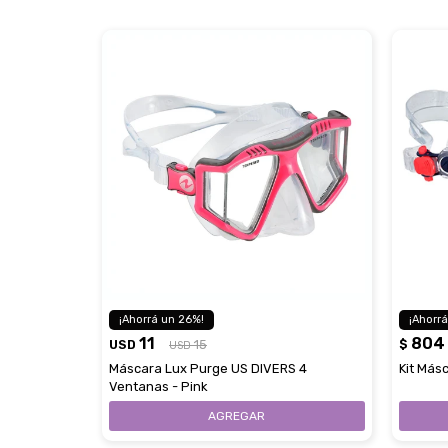
26
11
804
USD
15
$
USD
Máscara Lux Purge US DIVERS 4
Kit Más
Ventanas - Pink