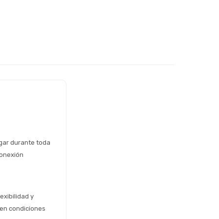
gar durante toda 
onexión 
xibilidad y 
 en condiciones 