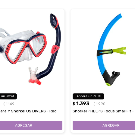
30
30
1.393
1.149
$
1.990
$
$
cara Y Snorkel US DIVERS - Red
Snorkel PHELPS Focus Small Fit -