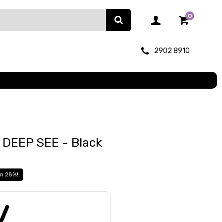
0
2902 8910
 DEEP SEE - Black
28