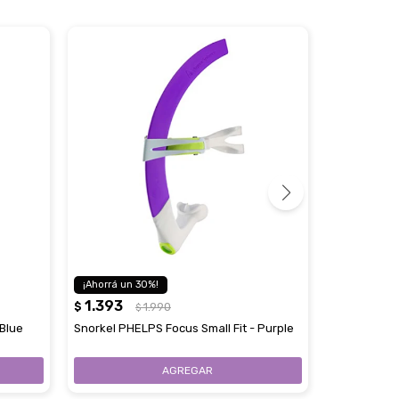
30
1.393
2.335
$
1.990
$
$
 Blue
Snorkel PHELPS Focus Small Fit - Purple
Kit US DIVE
Aletas Y Bol