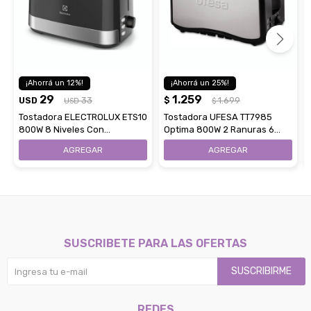
12
25
29
1.259
USD
33
$
1.699
USD
$
Tostadora ELECTROLUX ETS10
Tostadora UFESA TT7985
800W 8 Niveles Con
Optima 800W 2 Ranuras 6
Recolector De Migas
Posiciones De Tostado
SUSCRIBETE PARA LAS OFERTAS
SUSCRIBIRME
REDES