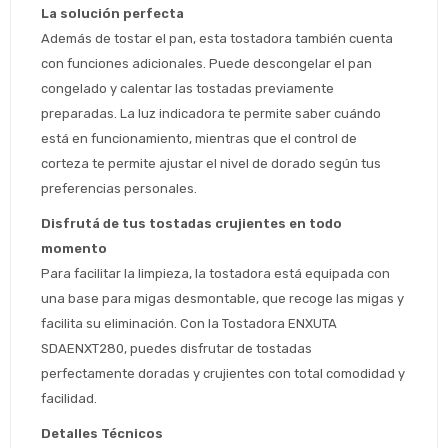
La solución perfecta
Además de tostar el pan, esta tostadora también cuenta 
con funciones adicionales. Puede descongelar el pan 
congelado y calentar las tostadas previamente 
Estimado/a
preparadas. La luz indicadora te permite saber cuándo 
está en funcionamiento, mientras que el control de 
* sujeto aprobación crediticia
corteza te permite ajustar el nivel de dorado según tus 
 Estás calificado para comprar usando Pago 
preferencias personales.
Comprá ahora y Pagá
Después.
Después, hasta en 12
Cédula de identidad
Disfrutá de tus tostadas crujientes en todo 
cuotas y sin tocar tu
 ¡Tenés hasta 
 para comprar en las cuotas 
momento
Ups!
tarjeta de crédito
Celular
que prefieras! 
Para facilitar la limpieza, la tostadora está equipada con 
Parece que no tenes oferta, lamentamos
¡Algo salió mal!
el inconveniente, por cualquier duda
una base para migas desmontable, que recoge las migas y 
Por favor intenta nuevamente mas tarde.
contactanos en
Elegí tus productos preferidos
Fecha de nacimiento
facilita su eliminación. Con la Tostadora ENXUTA 
preguntas@pagodespues.com.uy
SDAENXT280, puedes disfrutar de tostadas 
Seleccioná Pago Después como metodo 
Día
Mes
Año
perfectamente doradas y crujientes con total comodidad y 
de pago
facilidad.
Continuar
Detalles Técnicos
Volver al inicio