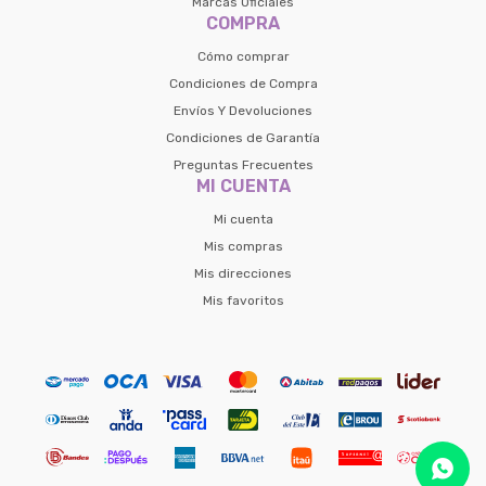
Marcas Oficiales
Volver al inicio
COMPRA
Cómo comprar
Condiciones de Compra
Envíos Y Devoluciones
Condiciones de Garantía
Preguntas Frecuentes
MI CUENTA
Mi cuenta
Mis compras
Mis direcciones
Mis favoritos