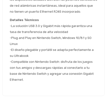
de red alámbricas instantáneas, ideal para aquellos que 
* sujeto aprobación crediticia
no tienen un puerto Ethernet RJ45 incorporado.
 Estás calificado para comprar usando Pago 
Comprá ahora y Pagá
Después.
Después, hasta en 12
Cédula de identidad
Detalles Técnicos
cuotas y sin tocar tu
-La solución USB 3.0 y Gigabit más rápida garantiza una 
 ¡Tenés hasta 
 para comprar en las cuotas 
Ups!
tarjeta de crédito
Celular
que prefieras! 
tasa de transferencia de alta velocidad
Parece que no tenes oferta, lamentamos
¡Algo salió mal!
el inconveniente, por cualquier duda
-Plug and Play en Nintendo Switch, Windows 10/8.1 y SO 
Por favor intenta nuevamente mas tarde.
contactanos en
Elegí tus productos preferidos
Fecha de nacimiento
Linux
preguntas@pagodespues.com.uy
-El diseño plegable y portátil se adapta perfectamente a 
Seleccioná Pago Después como metodo 
Día
Mes
Año
su Ultrabook
de pago
-Compatible con Nintendo Switch: disfruta de los juegos 
Continuar
con tus amigos y descargas rápidas al conectarlo a tu 
Volver al inicio
base de Nintendo Switch y agregar una conexión Gigabit 
Ethernet.