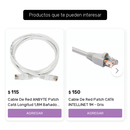
Productos que te pueden interesar
115
150
$
$
Cable De Red ANBYTE Patch
Cable De Red Patch CAT6
Cat6 Longitud 1,8M Bañado
INTELLINET 1M - Gris
En Cobre Gris