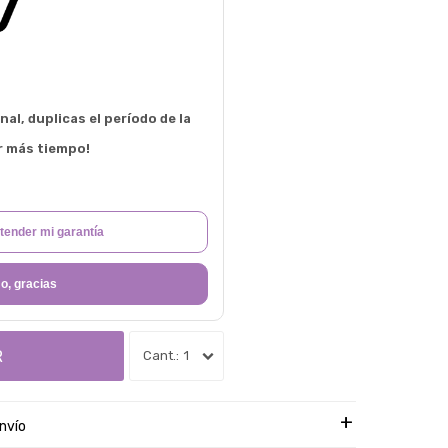
al, duplicas el período de la
r más tiempo!
tender mi garantía
o, gracias
R
1
nvío