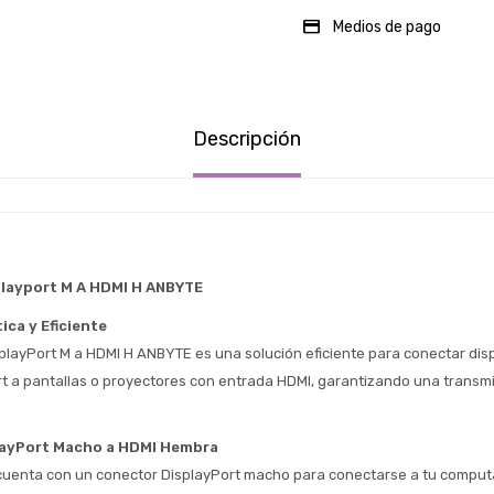
Medios de pago
Estimado/a
* sujeto aprobación crediticia
Descripción
 Estás calificado para comprar usando Pago 
Comprá ahora y Pagá
Después.
Después, hasta en 12
Cédula de identidad
cuotas y sin tocar tu
 ¡Tenés hasta 
 para comprar en las cuotas 
Ups!
tarjeta de crédito
Celular
que prefieras! 
Parece que no tenes oferta, lamentamos
¡Algo salió mal!
el inconveniente, por cualquier duda
Por favor intenta nuevamente mas tarde.
contactanos en
Elegí tus productos preferidos
Fecha de nacimiento
layport M A HDMI H ANBYTE
preguntas@pagodespues.com.uy
ica y Eficiente
Seleccioná Pago Después como metodo 
Día
Mes
Año
de pago
playPort M a HDMI H ANBYTE es una solución eficiente para conectar disp
Continuar
rt a pantallas o proyectores con entrada HDMI, garantizando una transmisi
Volver al inicio
layPort Macho a HDMI Hembra
uenta con un conector DisplayPort macho para conectarse a tu computad