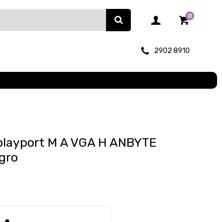
0
2902 8910
playport M A VGA H ANBYTE
gro