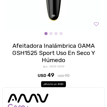
Afeitadora Inalámbrica GAMA
GSH1525 Sport Uso En Seco Y
Húmedo
11777-11777
49
USD
90
USD
45