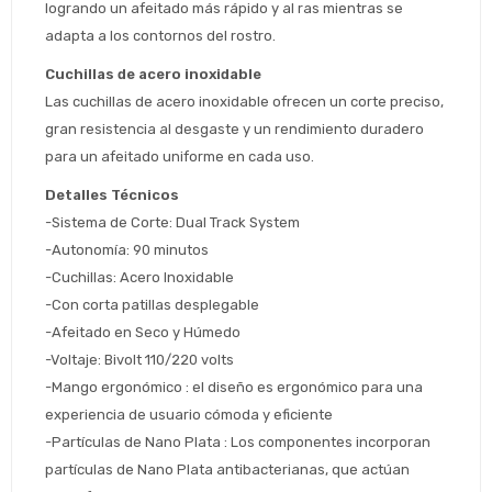
logrando un afeitado más rápido y al ras mientras se 
adapta a los contornos del rostro.
Cuchillas de acero inoxidable
Las cuchillas de acero inoxidable ofrecen un corte preciso, 
Estimado/a
gran resistencia al desgaste y un rendimiento duradero 
para un afeitado uniforme en cada uso.
* sujeto aprobación crediticia
Detalles Técnicos
 Estás calificado para comprar usando Pago 
Comprá ahora y Pagá
-Sistema de Corte: Dual Track System
Después.
Después, hasta en 12
Cédula de identidad
-Autonomía: 90 minutos
cuotas y sin tocar tu
 ¡Tenés hasta 
 para comprar en las cuotas 
Ups!
-Cuchillas: Acero Inoxidable
tarjeta de crédito
Celular
que prefieras! 
Parece que no tenes oferta, lamentamos
¡Algo salió mal!
-Con corta patillas desplegable
el inconveniente, por cualquier duda
Por favor intenta nuevamente mas tarde.
-Afeitado en Seco y Húmedo
contactanos en
Elegí tus productos preferidos
Fecha de nacimiento
-Voltaje: Bivolt 110/220 volts 
preguntas@pagodespues.com.uy
-Mango ergonómico : el diseño es ergonómico para una 
Seleccioná Pago Después como metodo 
Día
Mes
Año
experiencia de usuario cómoda y eficiente
de pago
-Partículas de Nano Plata : Los componentes incorporan 
Continuar
partículas de Nano Plata antibacterianas, que actúan 
Volver al inicio