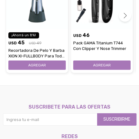
46
8
USD
45
USD
49
Pack GAMA Titanium T744
USD
Con Clipper Y Nose Trimmer
Recortadora De Pelo Y Barba
XION XI-FULLBODY Para Todo
El Cuerpo
SUSCRIBETE PARA LAS OFERTAS
SUSCRIBIRME
REDES