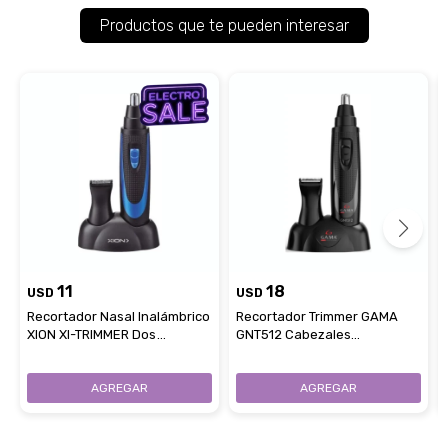
Productos que te pueden interesar
11
18
USD
USD
Recortador Nasal Inalámbrico
Recortador Trimmer GAMA
XION XI-TRIMMER Dos
GNT512 Cabezales
Cabezales
Intercambiables