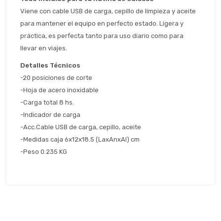
Viene con cable USB de carga, cepillo de limpieza y aceite 
* sujeto aprobación crediticia
para mantener el equipo en perfecto estado. Ligera y 
 Estás calificado para comprar usando Pago 
Comprá ahora y Pagá
Después.
práctica, es perfecta tanto para uso diario como para 
Después, hasta en 12
Cédula de identidad
cuotas y sin tocar tu
llevar en viajes.
 ¡Tenés hasta 
 para comprar en las cuotas 
Ups!
tarjeta de crédito
Celular
que prefieras! 
Detalles Técnicos
Parece que no tenes oferta, lamentamos
¡Algo salió mal!
el inconveniente, por cualquier duda
-20 posiciones de corte
Por favor intenta nuevamente mas tarde.
contactanos en
Elegí tus productos preferidos
Fecha de nacimiento
-Hoja de acero inoxidable
preguntas@pagodespues.com.uy
-Carga total 8 hs.
Seleccioná Pago Después como metodo 
Día
Mes
Año
-Indicador de carga
de pago
-Acc.Cable USB de carga, cepillo, aceite
Continuar
-Medidas caja 6x12x18.5 (LaxAnxAl) cm
Volver al inicio
-Peso 0.235 KG