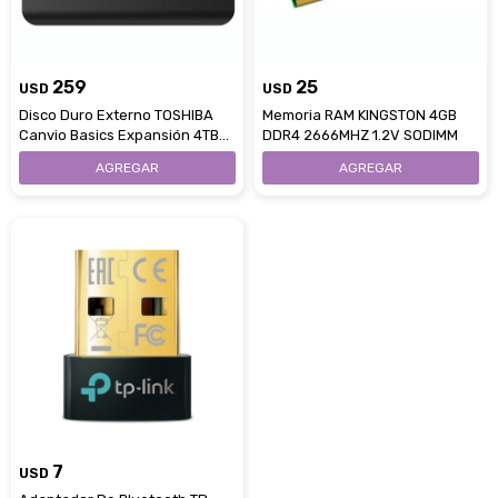
259
25
USD
USD
Disco Duro Externo TOSHIBA
Memoria RAM KINGSTON 4GB
Canvio Basics Expansión 4TB
DDR4 2666MHZ 1.2V SODIMM
Usb 3.0
Estimado/a
7
USD
* sujeto aprobación crediticia