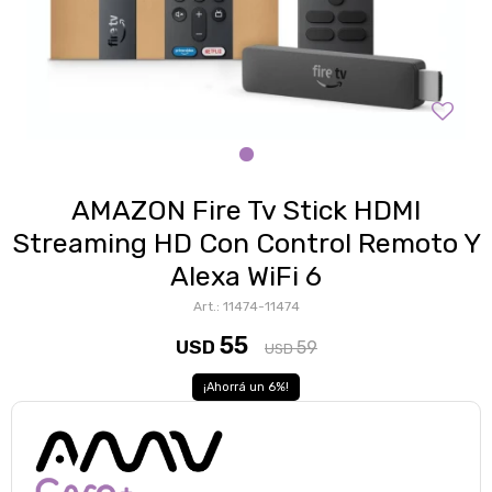
AMAZON Fire Tv Stick HDMI
Streaming HD Con Control Remoto Y
Alexa WiFi 6
11474-11474
55
USD
59
USD
6