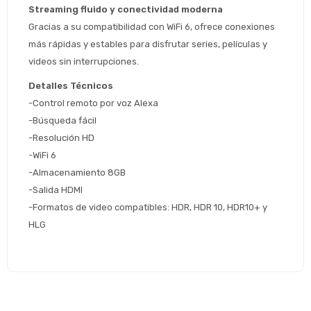
Streaming fluido y conectividad moderna
* sujeto aprobación crediticia
Gracias a su compatibilidad con WiFi 6, ofrece conexiones 
 Estás calificado para comprar usando Pago 
Comprá ahora y Pagá
más rápidas y estables para disfrutar series, películas y 
Después.
Después, hasta en 12
Cédula de identidad
videos sin interrupciones.
cuotas y sin tocar tu
 ¡Tenés hasta 
 para comprar en las cuotas 
Ups!
Detalles Técnicos
tarjeta de crédito
Celular
que prefieras! 
Parece que no tenes oferta, lamentamos
-Control remoto por voz Alexa
¡Algo salió mal!
el inconveniente, por cualquier duda
-Búsqueda fácil
Por favor intenta nuevamente mas tarde.
contactanos en
Elegí tus productos preferidos
Fecha de nacimiento
-Resolución HD
preguntas@pagodespues.com.uy
-WiFi 6
Seleccioná Pago Después como metodo 
Día
Mes
Año
-Almacenamiento 8GB 
de pago
-Salida HDMI 
Continuar
-Formatos de video compatibles: HDR, HDR 10, HDR10+ y 
Volver al inicio
HLG    