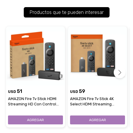
Productos que te pueden interesar
51
59
USD
USD
AMAZON Fire Tv Stick HDMI
AMAZON Fire Tv Stick 4K
Streaming HD Con Control
Select HDMI Streaming
Remoto Y Alexa WiFi 5
Búsqueda Con Inteligencia
Artificial