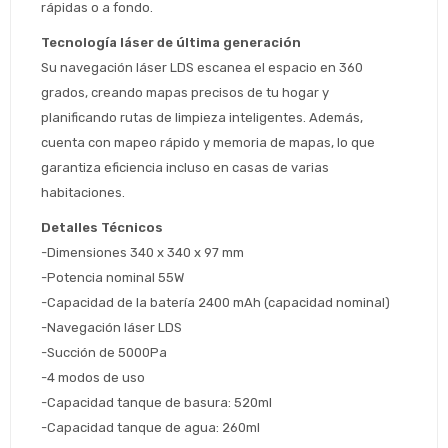
rápidas o a fondo.
Tecnología láser de última generación
Su navegación láser LDS escanea el espacio en 360 
grados, creando mapas precisos de tu hogar y 
Estimado/a
planificando rutas de limpieza inteligentes. Además, 
cuenta con mapeo rápido y memoria de mapas, lo que 
* sujeto aprobación crediticia
garantiza eficiencia incluso en casas de varias 
 Estás calificado para comprar usando Pago 
Comprá ahora y Pagá
Después.
habitaciones.
Después, hasta en 12
Cédula de identidad
cuotas y sin tocar tu
Detalles Técnicos
 ¡Tenés hasta 
 para comprar en las cuotas 
Ups!
tarjeta de crédito
Celular
que prefieras! 
-Dimensiones 340 x 340 x 97 mm
Parece que no tenes oferta, lamentamos
¡Algo salió mal!
-Potencia nominal 55W
el inconveniente, por cualquier duda
Por favor intenta nuevamente mas tarde.
contactanos en
Elegí tus productos preferidos
Fecha de nacimiento
-Capacidad de la batería 2400 mAh (capacidad nominal)
preguntas@pagodespues.com.uy
-Navegación láser LDS 
Seleccioná Pago Después como metodo 
-Succión de 5000Pa
Día
Mes
Año
de pago
-4 modos de uso 
Continuar
-Capacidad tanque de basura: 520ml
Volver al inicio
-Capacidad tanque de agua: 260ml 