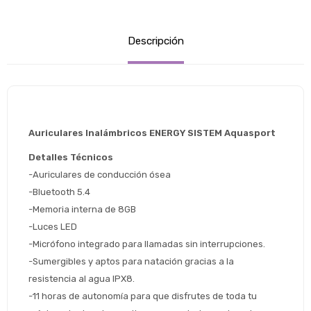
Descripción
Auriculares Inalámbricos ENERGY SISTEM Aquasport
Detalles Técnicos
-Auriculares de conducción ósea
Estimado/a
-Bluetooth 5.4
-Memoria interna de 8GB
* sujeto aprobación crediticia
-Luces LED
 Estás calificado para comprar usando Pago 
Comprá ahora y Pagá
-Micrófono integrado para llamadas sin interrupciones.
Después.
Después, hasta en 12
Cédula de identidad
-Sumergibles y aptos para natación gracias a la 
cuotas y sin tocar tu
resistencia al agua IPX8.
 ¡Tenés hasta 
 para comprar en las cuotas 
Ups!
tarjeta de crédito
Celular
que prefieras! 
-11 horas de autonomía para que disfrutes de toda tu 
Parece que no tenes oferta, lamentamos
¡Algo salió mal!