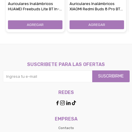
Auriculares Inalámbricos
Auriculares Inalámbricos
HUAWEI Freebuds Lite BT In-
XIAOMI Redmi Buds 8 Pro BT
Ear - White
Con Cancelación De Ruido -
Obsidian Black
SUSCRIBETE PARA LAS OFERTAS
SUSCRIBIRME
REDES




EMPRESA
Contacto