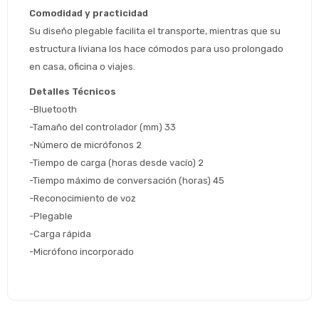
Comodidad y practicidad
Su diseño plegable facilita el transporte, mientras que su 
* sujeto aprobación crediticia
estructura liviana los hace cómodos para uso prolongado 
 Estás calificado para comprar usando Pago 
Comprá ahora y Pagá
Después.
en casa, oficina o viajes.
Después, hasta en 12
Cédula de identidad
cuotas y sin tocar tu
Detalles Técnicos
 ¡Tenés hasta 
 para comprar en las cuotas 
Ups!
tarjeta de crédito
Celular
que prefieras! 
-Bluetooth 
Parece que no tenes oferta, lamentamos
¡Algo salió mal!
-Tamaño del controlador (mm) 33
el inconveniente, por cualquier duda
Por favor intenta nuevamente mas tarde.
contactanos en
Elegí tus productos preferidos
Fecha de nacimiento
-Número de micrófonos 2
preguntas@pagodespues.com.uy
-Tiempo de carga (horas desde vacío) 2
Seleccioná Pago Después como metodo 
-Tiempo máximo de conversación (horas) 45
Día
Mes
Año
de pago
-Reconocimiento de voz
Continuar
-Plegable
Volver al inicio
-Carga rápida
-Micrófono incorporado