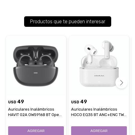
Productos que te pueden interesar
49
49
USD
USD
Auriculares Inalámbricos
Auriculares Inalámbricos
HAVIT 02A OWS916B BT Open
HOCO EQ35 BT ANC+ENC TWS
Sound - Black
- White