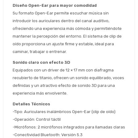
Diseño Open-Ear para mayor comodidad
Su formato Open-Ear permite escuchar música sin 
introducir los auriculares dentro del canal auditivo, 
ofreciendo una experiencia más cómoda y permitiéndote 
mantener la percepción del entorno. El sistema de clip de 
oído proporciona un ajuste firme y estable, ideal para 
caminar, trabajar o entrenar.
Estimado/a
Sonido claro con efecto 3D
Equipados con un driver de 12 × 17 mm con diafragma 
* sujeto aprobación crediticia
recubierto de titanio, ofrecen un sonido equilibrado, voces 
 Estás calificado para comprar usando Pago 
Comprá ahora y Pagá
definidas y un atractivo efecto de sonido 3D para una 
Después.
Después, hasta en 12
Cédula de identidad
experiencia más envolvente.
cuotas y sin tocar tu
 ¡Tenés hasta 
 para comprar en las cuotas 
Ups!
tarjeta de crédito
Detalles Técnicos
Celular
que prefieras! 
Parece que no tenes oferta, lamentamos
¡Algo salió mal!
-Tipo: Auriculares inalámbricos Open-Ear (clip de oído)
el inconveniente, por cualquier duda
Por favor intenta nuevamente mas tarde.
-Operación: Control táctil
contactanos en
Elegí tus productos preferidos
Fecha de nacimiento
preguntas@pagodespues.com.uy
-Micrófonos: 2 micrófonos integrados para llamadas claras
-Conectividad Bluetooth: Versión 5.3
Seleccioná Pago Después como metodo 
Día
Mes
Año