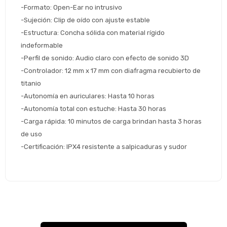
de pago
-Formato: Open-Ear no intrusivo
Continuar
-Sujeción: Clip de oído con ajuste estable
-Estructura: Concha sólida con material rígido 
Volver al inicio
indeformable
-Perfil de sonido: Audio claro con efecto de sonido 3D
-Controlador: 12 mm x 17 mm con diafragma recubierto de 
titanio
-Autonomía en auriculares: Hasta 10 horas
-Autonomía total con estuche: Hasta 30 horas
-Carga rápida: 10 minutos de carga brindan hasta 3 horas 
de uso
-Certificación: IPX4 resistente a salpicaduras y sudor