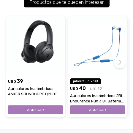
Productos que te pueden interesar
39
USD
23
40
Auriculares Inalámbricos
USD
52
USD
ANKER SOUNDCORE Q11I BT
Auriculares Inalámbricos JBL
Micrófono Integrado
Endurance Run 3 BT Batería
25Hrs - Blue