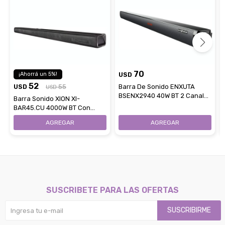
70
5
USD
52
USD
55
Barra De Sonido ENXUTA
USD
BSENX2940 40W BT 2 Canales
Barra Sonido XION XI-
Con Control Remoto
BAR45.CU 4000W BT Con
Control Remoto
SUSCRIBETE PARA LAS OFERTAS
SUSCRIBIRME