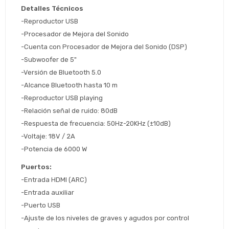
Después, hasta en 12
Cédula de identidad
Detalles Técnicos
cuotas y sin tocar tu
 ¡Tenés hasta 
 para comprar en las cuotas 
Ups!
-Reproductor USB
tarjeta de crédito
Celular
que prefieras! 
Parece que no tenes oferta, lamentamos
-Procesador de Mejora del Sonido
¡Algo salió mal!
el inconveniente, por cualquier duda
-Cuenta con Procesador de Mejora del Sonido (DSP)
Por favor intenta nuevamente mas tarde.
contactanos en
Elegí tus productos preferidos
Fecha de nacimiento
-Subwoofer de 5"
preguntas@pagodespues.com.uy
-Versión de Bluetooth 5.0
Seleccioná Pago Después como metodo 
Día
Mes
Año
-Alcance Bluetooth hasta 10 m
de pago
-Reproductor USB playing
Continuar
-Relación señal de ruido: 80dB
Volver al inicio
-Respuesta de frecuencia: 50Hz-20KHz (±10dB)
-Voltaje: 18V / 2A
-Potencia de 6000 W
Puertos:
-Entrada HDMI (ARC)
-Entrada auxiliar
-Puerto USB
-Ajuste de los niveles de graves y agudos por control 