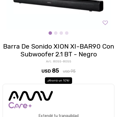
Barra De Sonido XION XI-BAR90 Con
Subwoofer 2.1 BT - Negro
8055-8055
85
USD
95
USD
10
Extendé tu tranquilidad