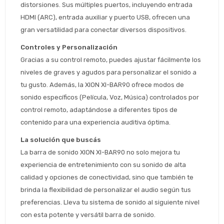
distorsiones. Sus múltiples puertos, incluyendo entrada 
HDMI (ARC), entrada auxiliar y puerto USB, ofrecen una 
gran versatilidad para conectar diversos dispositivos.
Controles y Personalización
Gracias a su control remoto, puedes ajustar fácilmente los 
niveles de graves y agudos para personalizar el sonido a 
tu gusto. Además, la XION XI-BAR90 ofrece modos de 
sonido específicos (Película, Voz, Música) controlados por 
control remoto, adaptándose a diferentes tipos de 
contenido para una experiencia auditiva óptima.
La solución que buscás
La barra de sonido XION XI-BAR90 no solo mejora tu 
experiencia de entretenimiento con su sonido de alta 
Estimado/a
calidad y opciones de conectividad, sino que también te 
brinda la flexibilidad de personalizar el audio según tus 
* sujeto aprobación crediticia
preferencias. Lleva tu sistema de sonido al siguiente nivel 
 Estás calificado para comprar usando Pago 
Comprá ahora y Pagá
con esta potente y versátil barra de sonido.
Después.