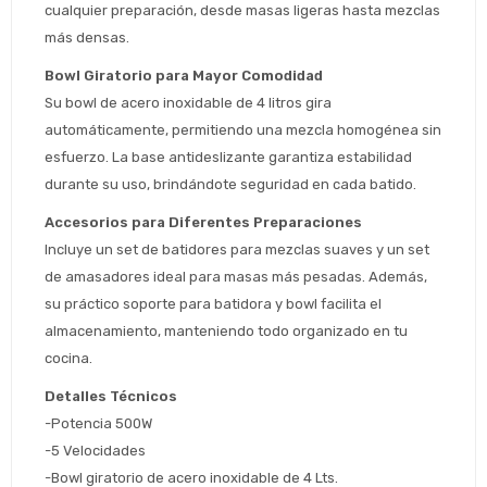
cualquier preparación, desde masas ligeras hasta mezclas 
más densas.
Bowl Giratorio para Mayor Comodidad
Estimado/a
Su bowl de acero inoxidable de 4 litros gira 
automáticamente, permitiendo una mezcla homogénea sin 
* sujeto aprobación crediticia
esfuerzo. La base antideslizante garantiza estabilidad 
 Estás calificado para comprar usando Pago 
Comprá ahora y Pagá
durante su uso, brindándote seguridad en cada batido.
Después.
Después, hasta en 12
Cédula de identidad
cuotas y sin tocar tu
Accesorios para Diferentes Preparaciones
 ¡Tenés hasta 
 para comprar en las cuotas 
Ups!
tarjeta de crédito
Incluye un set de batidores para mezclas suaves y un set 
Celular
que prefieras! 
Parece que no tenes oferta, lamentamos
¡Algo salió mal!
de amasadores ideal para masas más pesadas. Además, 
el inconveniente, por cualquier duda
Por favor intenta nuevamente mas tarde.
su práctico soporte para batidora y bowl facilita el 
contactanos en
Elegí tus productos preferidos
Fecha de nacimiento
preguntas@pagodespues.com.uy
almacenamiento, manteniendo todo organizado en tu 
Seleccioná Pago Después como metodo 
cocina.
Día
Mes
Año
de pago
Detalles Técnicos
Continuar
-Potencia 500W
Volver al inicio
-5 Velocidades
-Bowl giratorio de acero inoxidable de 4 Lts.