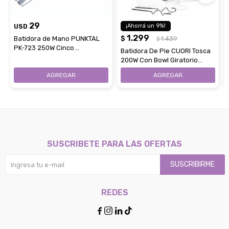
29
USD
9
1.299
Batidora de Mano PUNKTAL
$
1.439
$
PK-723 250W Cinco
Batidora De Pie CUORI Tosca
Velocidades - Blanca
200W Con Bowl Giratorio
Cinco Velocidades
SUSCRIBETE PARA LAS OFERTAS
SUSCRIBIRME
REDES



