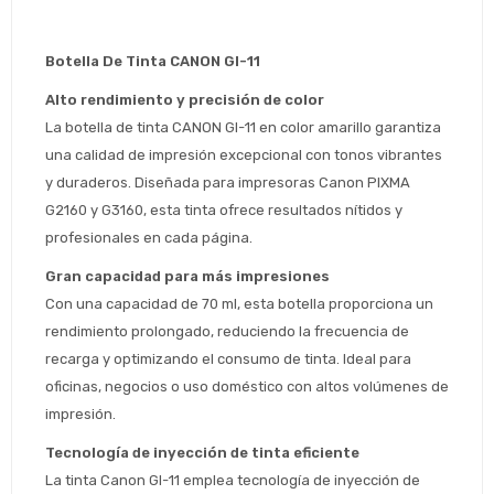
Botella De Tinta CANON GI-11
Alto rendimiento y precisión de color
La botella de tinta CANON GI-11 en color amarillo garantiza 
una calidad de impresión excepcional con tonos vibrantes 
y duraderos. Diseñada para impresoras Canon PIXMA 
G2160 y G3160, esta tinta ofrece resultados nítidos y 
profesionales en cada página.
Gran capacidad para más impresiones
Con una capacidad de 70 ml, esta botella proporciona un 
rendimiento prolongado, reduciendo la frecuencia de 
recarga y optimizando el consumo de tinta. Ideal para 
oficinas, negocios o uso doméstico con altos volúmenes de 
Estimado/a
impresión.
Tecnología de inyección de tinta eficiente
* sujeto aprobación crediticia
La tinta Canon GI-11 emplea tecnología de inyección de 
 Estás calificado para comprar usando Pago 