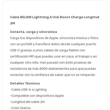
Cable BELKIN Lightning A Usb Boost Charge Longitud 
2M 
Conecta, carga y sincroniza
Carga tus dispositivos de Apple, sincroniza música o fotos 
con un portátil y transfiere datos desde cualquier puerto 
USB-C gracias a unos cables de carga fiables con 
certificación MFi que puedes usar en casa, el trabajo o en 
cualquier otro sitio. Han pasado con éxito pruebas de 
Estimado/a
resistencia de más 8000 doblamientos para que puedas 
conectar con la confianza de saber que no se romperán.
* sujeto aprobación crediticia
 Estás calificado para comprar usando Pago 
Detalles Técnicos
Comprá ahora y Pagá
Después.
Después, hasta en 12
-Cable USB-A a Lighting
Cédula de identidad
cuotas y sin tocar tu
-Compatible con dispositivos Apple
 ¡Tenés hasta 
 para comprar en las cuotas 
Ups!
tarjeta de crédito
-Longitud del cable 2m
Celular
que prefieras! 
Parece que no tenes oferta, lamentamos
¡Algo salió mal!
-Color blanco