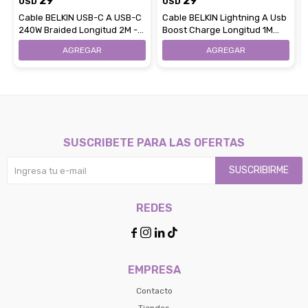
29
29
USD
USD
Cable BELKIN USB-C A USB-C
Cable BELKIN Lightning A Usb
240W Braided Longitud 2M -
Boost Charge Longitud 1M
Negro
Apple - Negro
SUSCRIBETE PARA LAS OFERTAS
SUSCRIBIRME
REDES




EMPRESA
Contacto