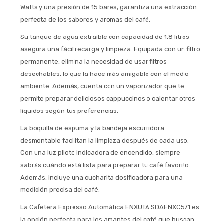
Watts y una presión de 15 bares, garantiza una extracción 
perfecta de los sabores y aromas del café.
Su tanque de agua extraíble con capacidad de 1.8 litros 
asegura una fácil recarga y limpieza. Equipada con un filtro 
permanente, elimina la necesidad de usar filtros 
desechables, lo que la hace más amigable con el medio 
Estimado/a
ambiente. Además, cuenta con un vaporizador que te 
permite preparar deliciosos cappuccinos o calentar otros 
* sujeto aprobación crediticia
líquidos según tus preferencias.
 Estás calificado para comprar usando Pago 
Comprá ahora y Pagá
La boquilla de espuma y la bandeja escurridora 
Después.
Después, hasta en 12
Cédula de identidad
desmontable facilitan la limpieza después de cada uso. 
cuotas y sin tocar tu
 ¡Tenés hasta 
 para comprar en las cuotas 
Ups!
Con una luz piloto indicadora de encendido, siempre 
tarjeta de crédito
Celular
que prefieras! 
sabrás cuándo está lista para preparar tu café favorito. 
Parece que no tenes oferta, lamentamos
¡Algo salió mal!
el inconveniente, por cualquier duda
Además, incluye una cucharita dosificadora para una 
Por favor intenta nuevamente mas tarde.
contactanos en
Elegí tus productos preferidos
Fecha de nacimiento
medición precisa del café.
preguntas@pagodespues.com.uy
La Cafetera Expresso Automática ENXUTA SDAENXC571 es 
Seleccioná Pago Después como metodo 
Día
Mes
Año
de pago
la opción perfecta para los amantes del café que buscan 