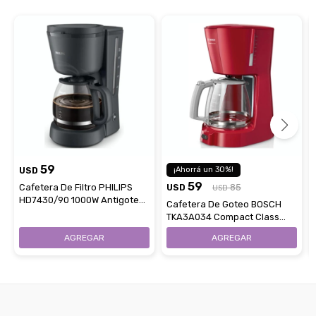
59
USD
30
59
Cafetera De Filtro PHILIPS
USD
85
USD
HD7430/90 1000W Antigoteo
Cafetera De Goteo BOSCH
Con Jarra 1,2L
TKA3A034 Compact Class
1100W Capacidad 1,25L