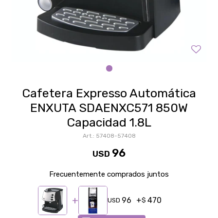
Cafetera Expresso Automática
ENXUTA SDAENXC571 850W
Capacidad 1.8L
57408-57408
96
USD
Frecuentemente comprados juntos
96
470
USD
$