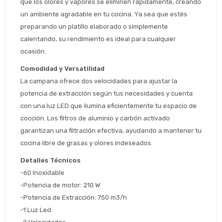
que los olores y vapores se eliminen rápidamente, creando 
un ambiente agradable en tu cocina. Ya sea que estés 
preparando un platillo elaborado o simplemente 
Estimado/a
calentando, su rendimiento es ideal para cualquier 
ocasión.
* sujeto aprobación crediticia
Comodidad y Versatilidad
 Estás calificado para comprar usando Pago 
Comprá ahora y Pagá
La campana ofrece dos velocidades para ajustar la 
Después.
Después, hasta en 12
Cédula de identidad
potencia de extracción según tus necesidades y cuenta 
cuotas y sin tocar tu
 ¡Tenés hasta 
 para comprar en las cuotas 
Ups!
tarjeta de crédito
con una luz LED que ilumina eficientemente tu espacio de 
Celular
que prefieras! 
Parece que no tenes oferta, lamentamos
¡Algo salió mal!
cocción. Los filtros de aluminio y carbón activado 
el inconveniente, por cualquier duda
Por favor intenta nuevamente mas tarde.
garantizan una filtración efectiva, ayudando a mantener tu 
contactanos en
Elegí tus productos preferidos
Fecha de nacimiento
cocina libre de grasas y olores indeseados.
preguntas@pagodespues.com.uy
Seleccioná Pago Después como metodo 
Detalles Técnicos
Día
Mes
Año
de pago
-60 Inoxidable
Continuar
-Potencia de motor: 210 W
Volver al inicio
-Potencia de Extracción: 750 m3/h
-1 Luz Led