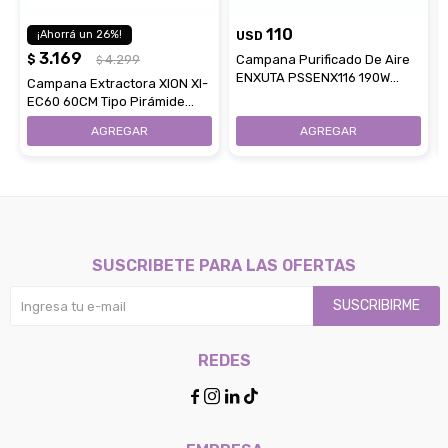
110
26
USD
3.169
$
4.299
Campana Purificado De Aire
$
ENXUTA PSSENX116 190W
Campana Extractora XION XI-
60CM
EC60 60CM Tipo Pirámide
Con Luz
SUSCRIBETE PARA LAS OFERTAS
SUSCRIBIRME
REDES



