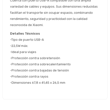
Cuenta con puerto USB-A compatible con una amplia 
* sujeto aprobación crediticia
variedad de cables y equipos. Sus dimensiones reducidas 
 Estás calificado para comprar usando Pago 
facilitan el transporte sin ocupar espacio, combinando 
Comprá ahora y Pagá
Después.
Después, hasta en 12
rendimiento, seguridad y practicidad con la calidad 
Cédula de identidad
cuotas y sin tocar tu
reconocida de Xiaomi.
 ¡Tenés hasta 
 para comprar en las cuotas 
Ups!
tarjeta de crédito
Celular
que prefieras! 
Detalles Técnicos
Parece que no tenes oferta, lamentamos
¡Algo salió mal!
el inconveniente, por cualquier duda
-Tipo de puerto USB-A
Por favor intenta nuevamente mas tarde.
contactanos en
Elegí tus productos preferidos
Fecha de nacimiento
-22,5W máx.
preguntas@pagodespues.com.uy
-Ideal para viajes
Seleccioná Pago Después como metodo 
Día
Mes
Año
-Protección contra sobretensión 
de pago
-Protección contra sobrecalentamiento 
Continuar
-Protección contra bajadas de tensión 
Volver al inicio
-Protección contra rayos 
-Dimensiones 67,8 x 41,45 x 26,5 mm