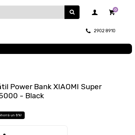
0
2902 8910
átil Power Bank XIAOMI Super
5000 - Black
8