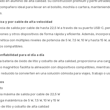
o en aluminio de alta calidad. Su construcción premium y perfil ultradel
compañero ideal para llevar en el bolsillo, mochila o cartera, manteniendo
* sujeto aprobación crediticia
s.
 Estás calificado para comprar usando Pago 
Comprá ahora y Pagá
ca y por cable de alta velocidad
Después.
Después, hasta en 12
Cédula de identidad
cia de salida por cable de hasta 22,5 W a través de su puerto USB-C, per
cuotas y sin tocar tu
 ¡Tenés hasta 
 para comprar en las cuotas 
Ups!
ones y otros dispositivos de forma rápida y eficiente. Además, incorpora
tarjeta de crédito
Celular
que prefieras! 
Parece que no tenes oferta, lamentamos
tica con múltiples niveles de potencia de 5 W, 7,5 W, 10 W y hasta 15 W,
¡Algo salió mal!
el inconveniente, por cualquier duda
os compatibles.
Por favor intenta nuevamente mas tarde.
contactanos en
Elegí tus productos preferidos
Fecha de nacimiento
preguntas@pagodespues.com.uy
nfiabilidad para el día a día
Seleccioná Pago Después como metodo 
batería de óxido de litio y cobalto de alta calidad, proporciona una carg
Día
Mes
Año
de pago
o magnético facilita la alineación con dispositivos compatibles, mientra
Continuar
reducido la convierten en una solución cómoda para viajes, trabajo o uso
Volver al inicio
cos
to
a máxima de salida por cable de 22,5 W
a inalámbrica de 5 W, 7,5 W, 10 W y 15 W
 de litio y cobalto de alta calidad