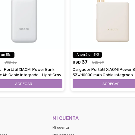
5
5
3
37
35
USD
39
USD
USD
r Portátil XIAOMI Power Bank
Cargador Portátil XIAOMI Power 
mAh Cable Integrado - Light Gray
33W 10000 mAh Cable Integrado 
MI CUENTA
Mi cuenta
mpra
Mis compras