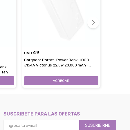
49
USD
1
59
Cargador Portatil Power Bank HOCO
USD
U
J154A Victorius 22,5W 20.000 mAh -
Bank
Cargador Po
White
- Tan
Magnetic P
SUSCRIBETE PARA LAS OFERTAS
SUSCRIBIRME