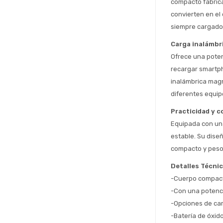
compacto fabricad
convierten en el 
siempre cargado
Carga inalámbri
Ofrece una poten
recargar smartph
inalámbrica magné
diferentes equip
Practicidad y co
Equipada con una 
estable. Su diseñ
compacto y peso 
Detalles Técni
-Cuerpo compac
-Con una potenci
-Opciones de carg
-Batería de óxido