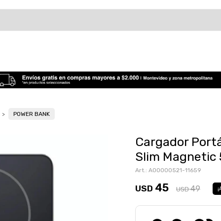
POWER BANK
Cargador Port
Slim Magnetic 
A00000521-11659
45
USD
49
USD