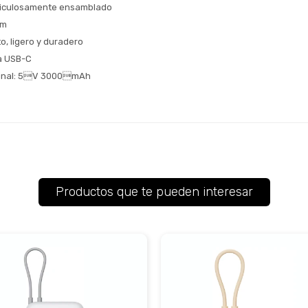
ticulosamente ensamblado
um
, ligero y duradero
a USB-C 
inal: 5V 3000mAh
Productos que te pueden interesar