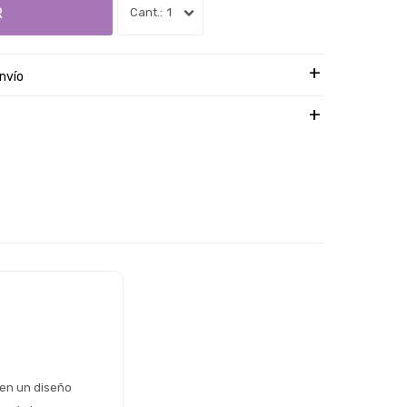
R
1
nvío
en un diseño 