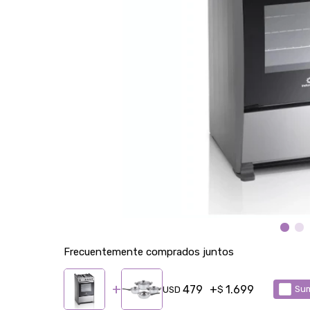
Frecuentemente comprados juntos
479
1.699
Sum
USD
$