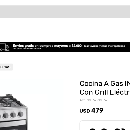
OCINAS
Cocina A Gas 
Con Grill Eléctr
11862-11862
479
USD