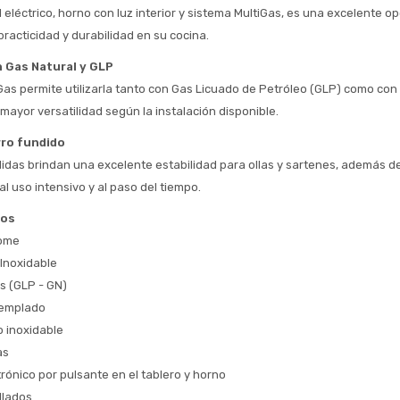
 eléctrico, horno con luz interior y sistema MultiGas, es una excelente op
racticidad y durabilidad en su cocina.
Estimado/a
 Gas Natural y GLP
Gas permite utilizarla tanto con Gas Licuado de Petróleo (GLP) como con 
* sujeto aprobación crediticia
mayor versatilidad según la instalación disponible.
 Estás calificado para comprar usando Pago 
Comprá ahora y Pagá
Después.
Después, hasta en 12
erro fundido
Cédula de identidad
cuotas y sin tocar tu
ndidas brindan una excelente estabilidad para ollas y sartenes, además de
 ¡Tenés hasta 
 para comprar en las cuotas 
Ups!
tarjeta de crédito
al uso intensivo y al paso del tiempo.
Celular
que prefieras! 
Parece que no tenes oferta, lamentamos
¡Algo salió mal!
el inconveniente, por cualquier duda
cos
Por favor intenta nuevamente mas tarde.
contactanos en
Elegí tus productos preferidos
Fecha de nacimiento
Home
preguntas@pagodespues.com.uy
Inoxidable
Seleccioná Pago Después como metodo 
Día
Mes
Año
s (GLP - GN)
de pago
 templado
Continuar
o inoxidable
Volver al inicio
as
rónico por pulsante en el tablero y horno
llados