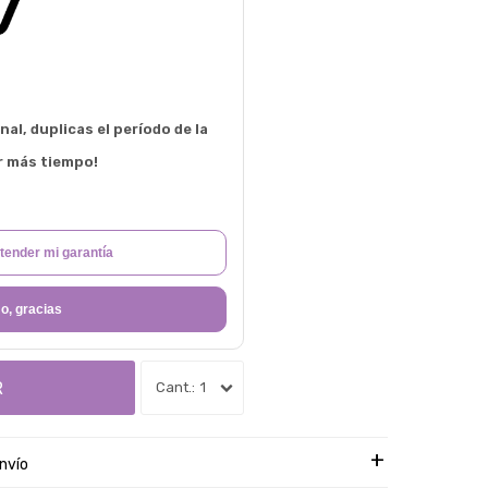
al, duplicas el período de la
r más tiempo!
tender mi garantía
o, gracias
R
1
nvío