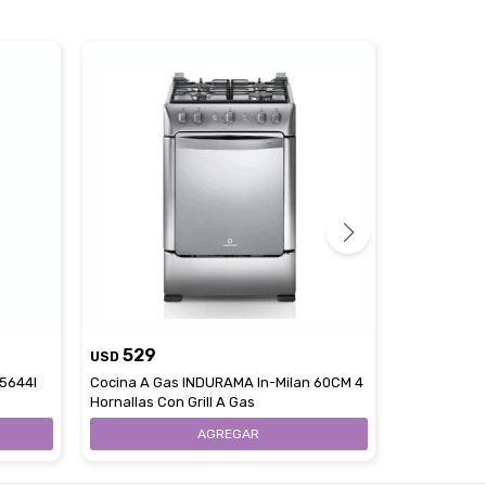
529
589
USD
USD
5644I
Cocina A Gas INDURAMA In-Milan 60CM 4
Cocina Com
Hornallas Con Grill A Gas
Hornallas 1