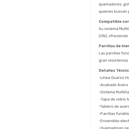
quemadores, grill
quienes buscan p
Compatible con
Su sistema Multi
(GN), ofreciendo 
Parrillas de hi
Las parrillas fu
gran resistencia 
Detalles Técni
-Línea Quarzo 
-Acabado Acero 
-Sistema MultiGa
 -Tapa de vidrio
-Tablero de acer
-Parrillas fundid
-Encendido elect
-Quemadores se