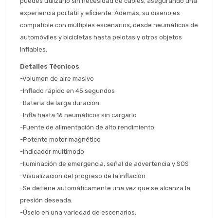
puedes utilizarlo sin necesidad de cables, asegurando una 
experiencia portátil y eficiente. Además, su diseño es 
Estimado/a
compatible con múltiples escenarios, desde neumáticos de 
automóviles y bicicletas hasta pelotas y otros objetos 
* sujeto aprobación crediticia
inflables.
 Estás calificado para comprar usando Pago 
Comprá ahora y Pagá
Detalles Técnicos
Después.
Después, hasta en 12
Cédula de identidad
-Volumen de aire masivo
cuotas y sin tocar tu
 ¡Tenés hasta 
 para comprar en las cuotas 
-Inflado rápido en 45 segundos
Ups!
tarjeta de crédito
Celular
que prefieras! 
-Batería de larga duración
Parece que no tenes oferta, lamentamos
¡Algo salió mal!
el inconveniente, por cualquier duda
-Infla hasta 16 neumáticos sin cargarlo
Por favor intenta nuevamente mas tarde.
contactanos en
Elegí tus productos preferidos
Fecha de nacimiento
-Fuente de alimentación de alto rendimiento
preguntas@pagodespues.com.uy
-Potente motor magnético
Seleccioná Pago Después como metodo 
Día
Mes
Año
-Indicador multimodo
de pago
-Iluminación de emergencia, señal de advertencia y SOS
Continuar
-Visualización del progreso de la inflación
Volver al inicio
-Se detiene automáticamente una vez que se alcanza la 
presión deseada.
-Úselo en una variedad de escenarios.