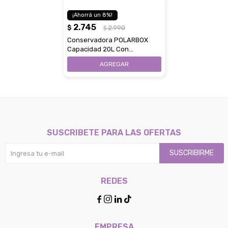
8
2.745
$
2.990
$
Conservadora POLARBOX
Capacidad 20L Con
Aislamiento Airpop Y Correa -
Coral Gold
SUSCRIBETE PARA LAS OFERTAS
SUSCRIBIRME
REDES




EMPRESA