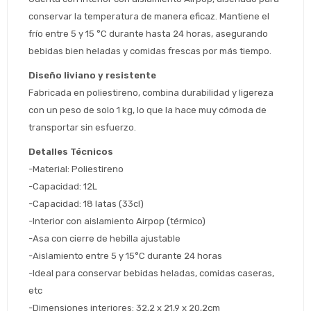
conservar la temperatura de manera eficaz. Mantiene el 
frío entre 5 y 15 °C durante hasta 24 horas, asegurando 
Estimado/a
bebidas bien heladas y comidas frescas por más tiempo.
Diseño liviano y resistente
* sujeto aprobación crediticia
Fabricada en poliestireno, combina durabilidad y ligereza 
 Estás calificado para comprar usando Pago 
Comprá ahora y Pagá
con un peso de solo 1 kg, lo que la hace muy cómoda de 
Después.
Después, hasta en 12
Cédula de identidad
transportar sin esfuerzo.
cuotas y sin tocar tu
 ¡Tenés hasta 
 para comprar en las cuotas 
Ups!
tarjeta de crédito
Detalles Técnicos
Celular
que prefieras! 
Parece que no tenes oferta, lamentamos
¡Algo salió mal!
-Material: Poliestireno
el inconveniente, por cualquier duda
Por favor intenta nuevamente mas tarde.
-Capacidad: 12L
contactanos en
Elegí tus productos preferidos
Fecha de nacimiento
preguntas@pagodespues.com.uy
-Capacidad: 18 latas (33cl)
Seleccioná Pago Después como metodo 
-Interior con aislamiento Airpop (térmico)
Día
Mes
Año
de pago
-Asa con cierre de hebilla ajustable
Continuar
-Aislamiento entre 5 y 15°C durante 24 horas
-Ideal para conservar bebidas heladas, comidas caseras, 
Volver al inicio
etc
-Dimensiones interiores: 32,2 x 21,9 x 20,2cm